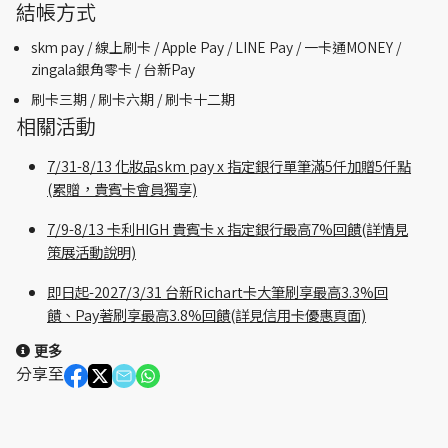
結帳方式
skm pay /
線上刷卡 / Apple Pay /
LINE Pay / 一卡通MONEY /
zingala銀角零卡 /
台新Pay
刷卡三期 /
刷卡六期 /
刷卡十二期
相關活動
7/31-8/13 化妝品skm pay x 指定銀行單筆滿5仟加贈5仟點
(累贈，貴賓卡會員獨享)
7/9-8/13 卡利HIGH 貴賓卡 x 指定銀行最高7%回饋(詳情見
策展活動說明)
即日起-2027/3/31 台新Richart卡大筆刷享最高3.3%回
饋、Pay著刷享最高3.8%回饋(詳見信用卡優惠頁面)
更多
分享至