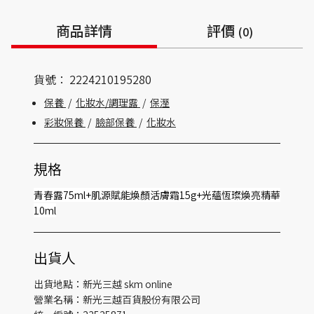
商品詳情
評價
(0)
貨號：
2224210195280
保養
/
化妝水/調理露
/
保溼
彩妝保養
/
臉部保養
/
化妝水
規格
青春露75ml+肌源賦能煥顏活膚霜15g+光蘊恆璨煥亮精華
10ml
出貨人
出貨地點：新光三越 skm online
營業名稱：新光三越百貨股份有限公司