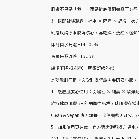
肌膚不只是「濕」，而是從底層開始真正充盈
3｜搭配舒緩凝霜，補水 × 降溫 × 舒緩一次
乳霜以純淨水感為核心，為乾燥、泛紅、發熱
即刻補水充電 +145.02%
深層保濕改善 +15.55%
膚溫下降 -3.46°C，明顯舒緩熱感
是乾敏肌在換季與受刺激時最需要的安心感。
4｜敏感肌安心使用：弱酸性 × 純素 × 潔淨
維持健康肌膚 pH 的弱酸性結構，使肌膚在
Clean & Vegan 處方讓每一次保養都更加安心
5｜加乘使用更有效：官方實證濕敷提升保水力 +
以化妝棉局部濕敷，可將補水效果向上拉升，