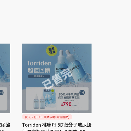
夏天卡利HIGH回饋攻略(詳情請點)
夏天卡利HIGH回饋
子玻尿酸
Torriden 桃瑞丹 5D微分子玻尿酸
Torriden