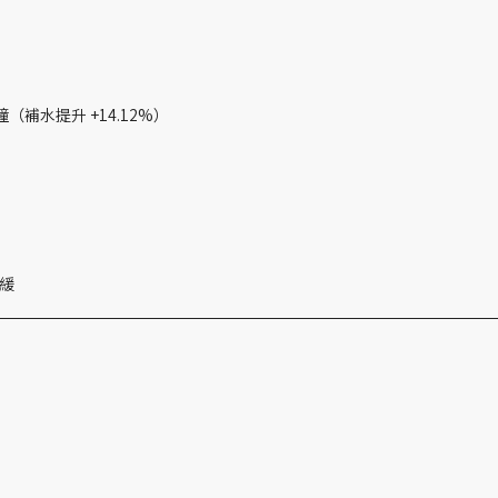
（補水提升 +14.12%）
舒緩