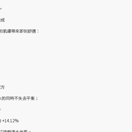
。
完成
的肌膚帶來即刻舒適：
配方
補水的同時不失去平衡；
。
14.12%
打造飽滿水光肌。