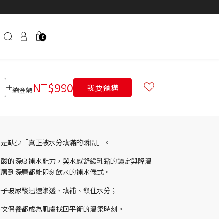
0
NT$
990
我要預購
總金額
而是缺少「真正被水分填滿的瞬間」。
微分子玻尿酸的深度補水能力，與水感舒緩乳霜的鎮定與降溫
表層到深層都能即刻飲水的補水儀式。
分子玻尿酸迅速滲透、填補、鎖住水分；
一次保養都成為肌膚找回平衡的溫柔時刻。