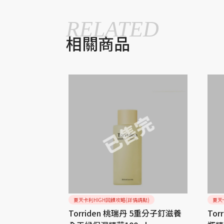
RELATED
相關商品
請點)
夏天卡利HIGH回饋攻略(詳情請點)
夏天
 5D微分子玻尿酸
Torriden 桃瑞丹 5重分子釘滋養
To