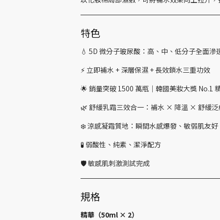
特色
💧 5D 微分子玻尿酸：高、中、低分子全面滲
⚡ 立即補水 + 深層保濕 + 長效鎖水三重功效
🌟 銷量突破 1500 萬瓶｜韓國美妝大獎 No.1
🌿 舒緩乳霜三效合一：補水 × 降溫 × 舒緩泛
❄️ 涼感凝霜質地：瞬間水感爆發、敏弱肌友好
🧪 弱酸性、純素、潔淨配方
🛡️ 敏感肌刺激測試完成
規格
精華（50ml × 2）