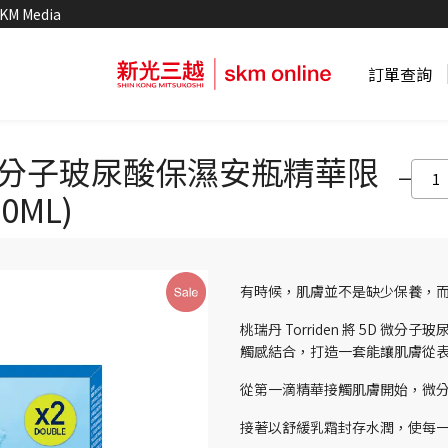
KM Media
訂單查詢
 5D微分子玻尿酸保濕安瓶精華限
0ML)
有時候，肌膚並不是缺少保養，
桃瑞丹 Torriden 將 5D 
觸感結合，打造一套能讓肌膚從
從第一滴精華接觸肌膚開始，微
接著以舒緩乳霜封存水潤，使每