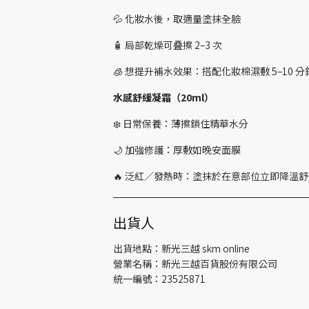
💦 化妝水後，取適量塗抹全臉
🧴 局部乾燥可叠擦 2–3 次
🧊 想提升補水效果：搭配化妝棉濕敷 5–10 分鐘
水感舒緩凝霜（20ml）
❄️ 日常保養：薄擦鎖住精華水分
🌙 加強修護：厚敷如晚安面膜
🔥 泛紅／發熱時：塗抹於在意部位立即降溫
出貨人
出貨地點：新光三越 skm online
營業名稱：新光三越百貨股份有限公司
統一編號：23525871