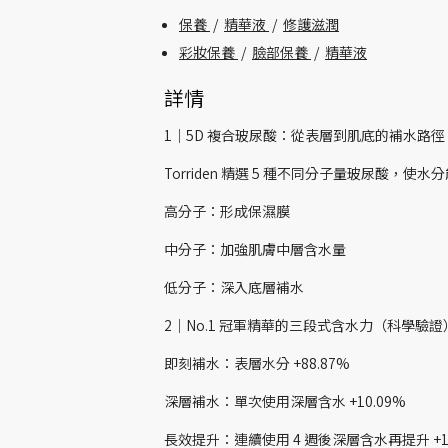
保養
/
精華液
/
修護滋潤
彩妝保養
/
臉部保養
/
精華液
詳情
1｜5D 複合玻尿酸：從表層到肌底的補水路徑
Torriden 精選 5 種不同分子量玻尿
高分子：形成保濕膜
中分子：加強肌膚中層含水量
低分子：深入底層補水
2｜No.1 冠軍精華的三段式含水力（科學驗證
即刻補水：表層水分 +88.87%
深層補水：單次使用深層含水 +10.09%
長效提升：連續使用 4 週後深層含水再提升 +14