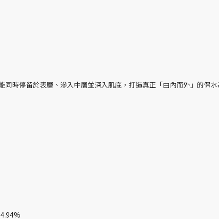
酸，使水分能同時停留於表層、滲入中層並深入肌底，打造真正「由內而外」的保
）
.94%