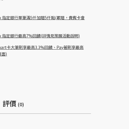
 pay x 指定銀行單筆滿5仟加贈5仟點(累贈，貴賓卡會
貴賓卡 x 指定銀行最高7%回饋(詳情見策展活動說明)
Richart卡大筆刷享最高3.3%回饋、Pay著刷享最高
頁面)
評價
(0)