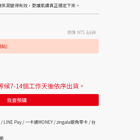
只讓保濕變得有效，更讓肌膚真正穩定下來。
原價
NT$
2,120
請點)
候7-14個工作天後依序出貨。
我要預購
 /
LINE Pay / 一卡通MONEY /
zingala銀角零卡 /
台
期