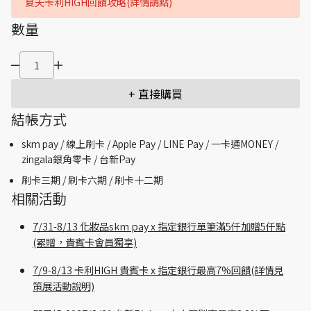
夏天卡利HIGH回饋攻略(詳情請點)
數量
+ 直接購買
結帳方式
skm pay /
線上刷卡 / Apple Pay /
LINE Pay / 一卡通MONEY /
zingala銀角零卡 /
台新Pay
刷卡三期 /
刷卡六期 /
刷卡十二期
相關活動
7/31-8/13 化妝品skm pay x 指定銀行單筆滿5仟加贈5仟點
(累贈，貴賓卡會員獨享)
7/9-8/13 卡利HIGH 貴賓卡 x 指定銀行最高7%回饋(詳情見
策展活動說明)