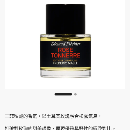
王菲私藏的香氣，以土耳其玫瑰融合松露氣息，
打破對玫瑰的甜美想像，展現優雅與野性的極致對比。