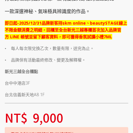
一款深邃神秘、氣味極具辨識度的作品。
-2025/12/31
skm online
beautySTAGE
即日起
品牌新客持
、
線上
不限金額消費之明細，回櫃至全台新光三越專櫃首次加入品牌官
LINE
7ML
方
帳號並留下顧客資料，即可獲得香氛試讀小禮
•
每人每次限兌換乙次，數量有限，送完為止。
•
品牌保有活動最終修改、變更及解釋權。
新光三越全台櫃點
3F
台中中港店
A8 1F
台北信義新天地
NT$
9,000