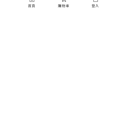
常見問題
首頁
購物車
登入
如何註冊
購物須知
出貨運送
退貨須知
電子發票
瞭解更多
購物須知
防詐騙提醒
服務條款
隱私權政策