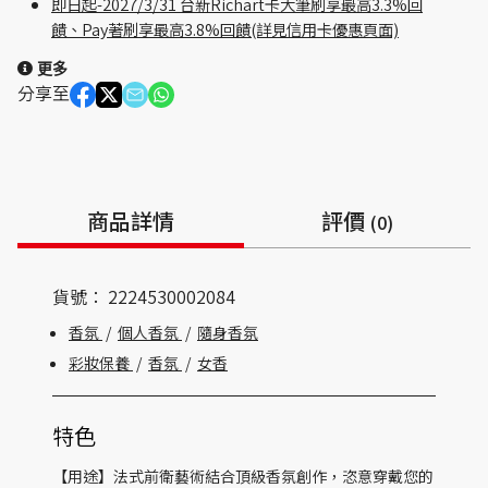
即日起-2027/3/31 台新Richart卡大筆刷享最高3.3%回
饋、Pay著刷享最高3.8%回饋(詳見信用卡優惠頁面)
更多
分享至
商品詳情
評價
(0)
貨號：
2224530002084
香氛
/
個人香氛
/
隨身香氛
彩妝保養
/
香氛
/
女香
特色
【用途】法式前衛藝術結合頂級香氛創作，恣意穿戴您的