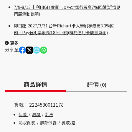
7/9-8/13 卡利HIGH 貴賓卡 x 指定銀行最高7%回饋(詳情見
策展活動說明)
即日起-2027/3/31 台新Richart卡大筆刷享最高3.3%回
饋、Pay著刷享最高3.8%回饋(詳見信用卡優惠頁面)
更多
分享至
商品詳情
評價
(0)
貨號：
2224530011178
保養
/
滋潤
/
乳液
彩妝保養
/
臉部保養
/
乳液/霜