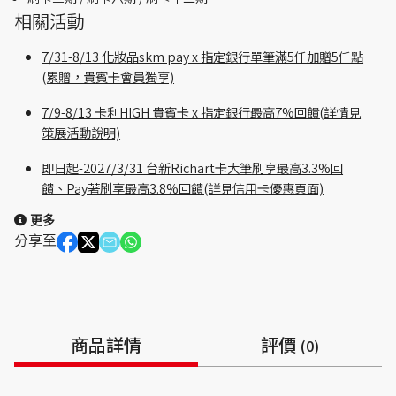
相關活動
7/31-8/13 化妝品skm pay x 指定銀行單筆滿5仟加贈5仟點
(累贈，貴賓卡會員獨享)
7/9-8/13 卡利HIGH 貴賓卡 x 指定銀行最高7%回饋(詳情見
策展活動說明)
即日起-2027/3/31 台新Richart卡大筆刷享最高3.3%回
饋、Pay著刷享最高3.8%回饋(詳見信用卡優惠頁面)
更多
分享至
商品詳情
評價
(0)