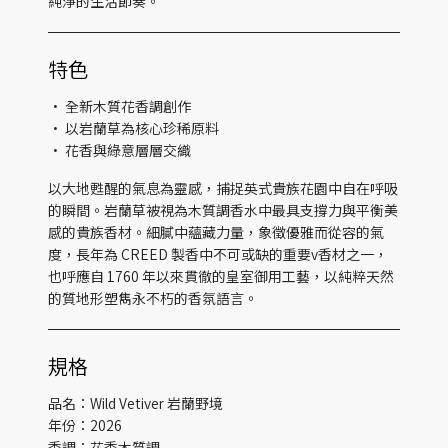
純淨的生活節奏。
特色
• 全新木質花香調創作
• 以岩蘭草為核心珍稀原料
• 花香與綠意層層交織
以大地甦醒的氣息為靈感，捕捉英式貴族花園中自在呼吸
的瞬間。岩蘭草被視為木質調香水中最具支撐力與平衡美
感的貴族香材。細膩中蘊藏力量，象徵優雅而從容的氣
度，長年為 CREED 製香中不可或缺的重要v香材之一，
也呼應自 1760 年以來貫徹的皇室御用工藝，以純粹天然
的質地形塑雋永不朽的香氛語言。
規格
品名：Wild Vetiver 岩蘭野境
年份：2026
香調：花香木質調