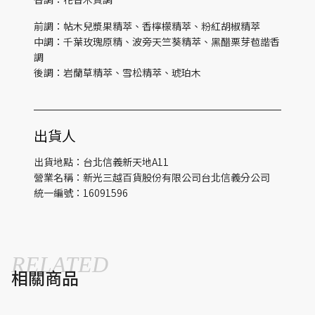
前調：帖木兒漿果精萃、香檸檬精萃、粉紅胡椒精萃
中調：千葉玫瑰原精、波旁天竺葵精萃、黑醋栗芽苞諧香
調
後調：岩蘭草精萃、雪松精萃、琥珀木
出貨人
出貨地點：台北信義新天地A11
營業名稱：新光三越百貨股份有限公司台北信義分公司
統一編號：16091596
RELATED
相關商品