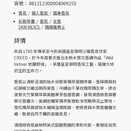
貨號：
861212300004069255
香氛
/
個人香氛
/
隨身香氛
彩妝保養
/
香氛
/
女香
SKM MEN'S
/
精緻雅男士
詳情
來自 1760 年傳承至今的英國皇室御用沙龍香氛世家
CREED，於今年度春天推出全新木質花香調作品「Wild
Vetiver 岩蘭野境」，承襲皇室御用香氛工藝，凝鍊大地
初生的生命力。
香氣以清新活潑的帖木兒漿果精萃揭開序幕，香檸檬與粉
紅胡椒交織出明亮果香；中調由千葉玫瑰原精主宰，揉合
波旁天竺葵精萃與黑醋栗芽苞諧香調，展現清透綠意與奢
華花香層次；後調岩蘭草精萃散發乾淨而略帶泥土質地，
雪松精萃與琥珀木鋪陳溫潤尾韻，使綠意與木質香層層交
織，散發自然不羈的高雅氣息。
清透綠色瓶身映照英式庭園甦醒的柔和光影，象徵從容而