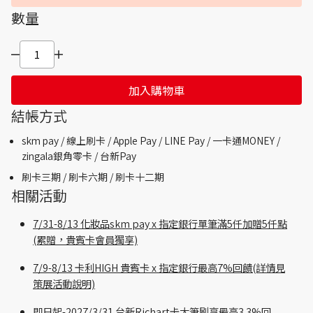
數量
加入購物車
結帳方式
skm pay /
線上刷卡 / Apple Pay /
LINE Pay / 一卡通MONEY /
zingala銀角零卡 /
台新Pay
刷卡三期 /
刷卡六期 /
刷卡十二期
相關活動
7/31-8/13 化妝品skm pay x 指定銀行單筆滿5仟加贈5仟點
(累贈，貴賓卡會員獨享)
7/9-8/13 卡利HIGH 貴賓卡 x 指定銀行最高7%回饋(詳情見
策展活動說明)
即日起-2027/3/31 台新Richart卡大筆刷享最高3.3%回