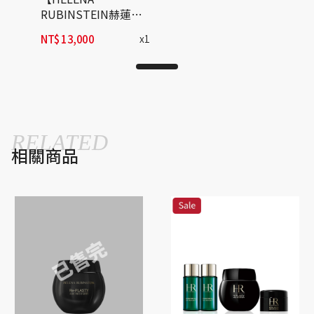
RUBINSTEIN赫蓮
娜】極塑黑繃帶輪廓
NT$
13,000
x
1
精華
RELATED
相關商品