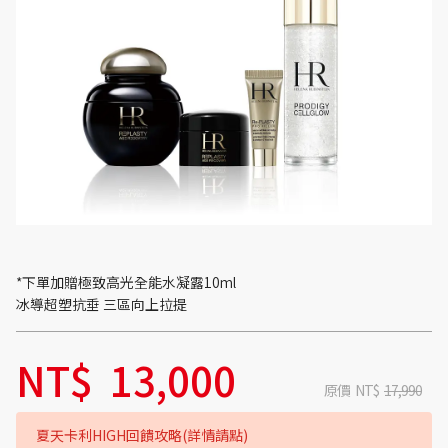
*下單加贈極致高光全能水凝露10ml
冰導超塑抗垂 三區向上拉提
NT$
13,000
原價
NT$
17,990
夏天卡利HIGH回饋攻略(詳情請點)