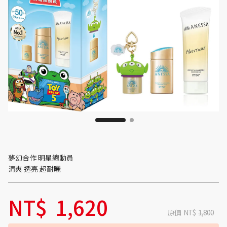
夢幻合作 明星總動員
清爽 透亮 超耐曬
NT$
1,620
原價
NT$
1,800