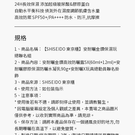
24H長效保濕 添加超級玻尿酸&膠原蛋白
自動水平衡科技 偵測外在濕度調節肌膚含水量
高效防禦 SPF50+/PA++++ 防水、防汗,抗摩擦
規格
1、商品名稱：【SHISEIDO 東京櫃】安耐曬金鑽保濕玩
總聯名組
2、商品內容：安耐曬金鑽高效防曬露5X(60ml+12ml)+安
耐曬膠原保濕防曬水凝乳90g+安耐曬X玩具總動員聯名掛
飾
3、商品來源：SHISEIDO 東京櫃
4、使用方法：如包裝指示
5、注意事項：
* 使用後若有不適，請即刻停止使用，並請教醫生。
* 因電腦螢幕設定及個人觀感之差異，本賣場之商品圖片
僅供參考，以收到實際商品為準，請見諒。
6、保存方法：請將本產品保存在一個通風良好的地方,勿
長期曝曬在高溫下，以避免變質。
7、製造日期/保存期限：3年。(製造日期請請詳見實物商