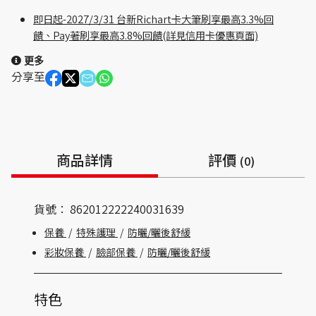
即日起-2027/3/31 台新Richart卡大筆刷享最高3.3%回
饋、Pay著刷享最高3.8%回饋(詳見信用卡優惠頁面)
更多
分享至
商品詳情
評價
(0)
貨號：
862012222240031639
保養
/
特殊護理
/
防曬/曬後舒緩
彩妝保養
/
臉部保養
/
防曬/曬後舒緩
特色