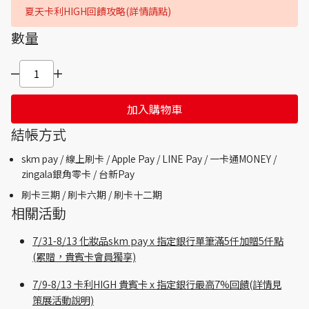
夏天卡利HIGH回饋攻略(詳情請點)
數量
加入購物車
結帳方式
skm pay /
線上刷卡 / Apple Pay /
LINE Pay / 一卡通MONEY /
zingala銀角零卡 /
台新Pay
刷卡三期 /
刷卡六期 /
刷卡十二期
相關活動
7/31-8/13 化妝品skm pay x 指定銀行單筆滿5仟加贈5仟點
(累贈，貴賓卡會員獨享)
7/9-8/13 卡利HIGH 貴賓卡 x 指定銀行最高7%回饋(詳情見
策展活動說明)