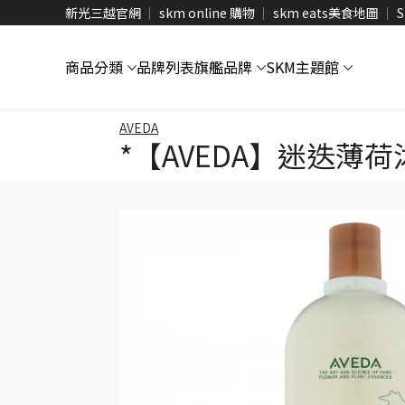
新光三越官網
skm online 購物
skm eats美食地圖
S
商品分類
品牌列表
旗艦品牌
SKM主題館
AVEDA
*【AVEDA】迷迭薄荷沐