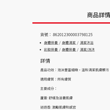
商品詳
貨號：
862012300003798125
身體保養
/
身體清潔
/
清潔沐浴
彩妝保養
/
身體保養
/
清潔/洗沐
詳情
產品功效：泡沫豐富細緻，溫和清潔肌膚髒污
適用膚質：所有膚質
主要成分：
蘆薈: 舒緩及滋養肌膚
迷迭香: 激勵肌膚和感官