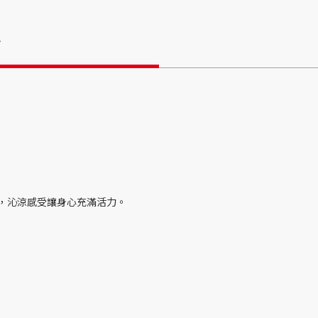
情
，沁涼感受讓身心充滿活力。