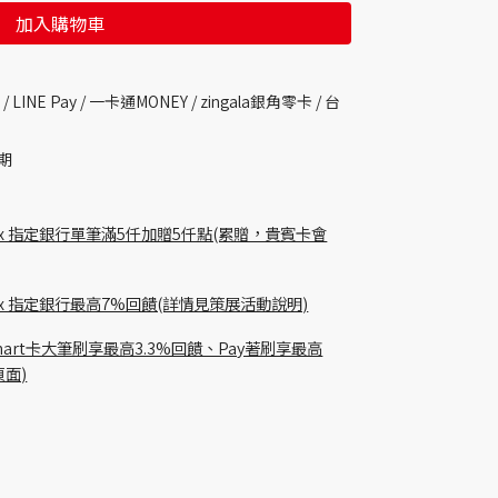
加入購物車
 /
LINE Pay / 一卡通MONEY /
zingala銀角零卡 /
台
期
 pay x 指定銀行單筆滿5仟加贈5仟點(累贈，貴賓卡會
貴賓卡 x 指定銀行最高7%回饋(詳情見策展活動說明)
Richart卡大筆刷享最高3.3%回饋、Pay著刷享最高
頁面)