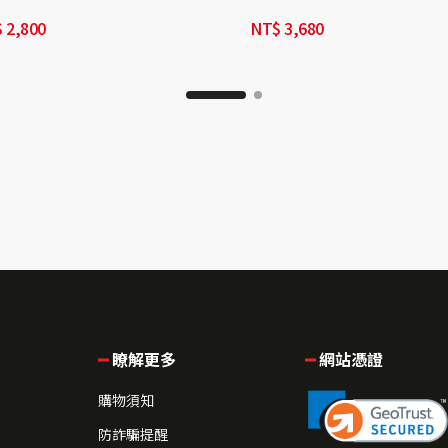
$
2,800
NT$
3,680
瞭解更多
網站憑證
購物須知
防詐騙提醒