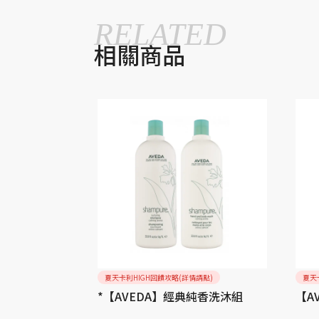
RELATED
相關商品
請點)
夏天卡利HIGH回饋攻略(詳情請點)
夏天
智慧緊緻乳霜
*【AVEDA】經典純香洗沐組
【A