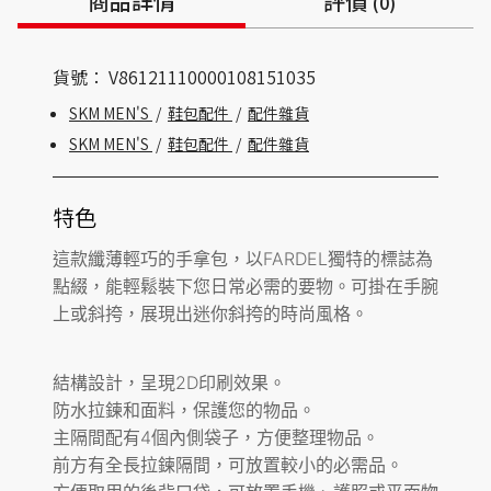
商品詳情
評價
(0)
貨號：
V86121110000108151035
SKM MEN'S
/
鞋包配件
/
配件雜貨
SKM MEN'S
/
鞋包配件
/
配件雜貨
特色
這款纖薄輕巧的手拿包，以FARDEL獨特的標誌為
點綴，能輕鬆裝下您日常必需的要物。可掛在手腕
上或斜挎，展現出迷你斜挎的時尚風格。
結構設計，呈現2D印刷效果。
防水拉鍊和面料，保護您的物品。
主隔間配有4個內側袋子，方便整理物品。
前方有全長拉鍊隔間，可放置較小的必需品。