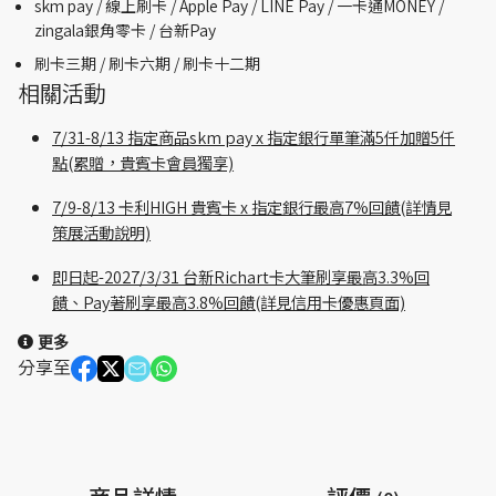
skm pay /
線上刷卡 / Apple Pay /
LINE Pay / 一卡通MONEY /
zingala銀角零卡 /
台新Pay
刷卡三期 /
刷卡六期 /
刷卡十二期
相關活動
7/31-8/13 指定商品skm pay x 指定銀行單筆滿5仟加贈5仟
點(累贈，貴賓卡會員獨享)
7/9-8/13 卡利HIGH 貴賓卡 x 指定銀行最高7%回饋(詳情見
策展活動說明)
即日起-2027/3/31 台新Richart卡大筆刷享最高3.3%回
饋、Pay著刷享最高3.8%回饋(詳見信用卡優惠頁面)
更多
分享至