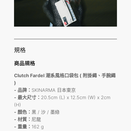
規格
商品規格
Clutch Fardel 潮系風格口袋包 ( 附掛繩、手腕繩
)
- 品牌：
SKINARMA 日本東京
-
最大尺寸：
20.5cm (L) x 12.5cm (W) x 2cm
(H)
- 顏色：
黑 / 沙 / 墨綠
- 材質：
尼龍
- 重量：
162 g