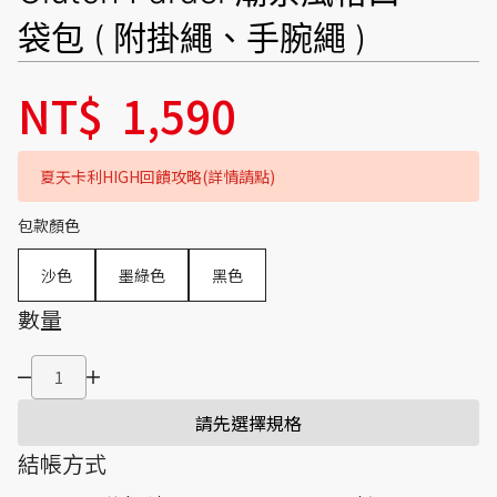
袋包 ( 附掛繩、手腕繩 )
NT$
1,590
夏天卡利HIGH回饋攻略(詳情請點)
包款顏色
沙色
墨綠色
黑色
數量
請先選擇規格
結帳方式