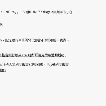
 /
LINE Pay / 一卡通MONEY /
zingala銀角零卡 /
台
期
m pay x 指定銀行單筆滿5仟加贈5仟點(累贈，貴賓卡
貴賓卡 x 指定銀行最高7%回饋(詳情見策展活動說明)
Richart卡大筆刷享最高3.3%回饋、Pay著刷享最高
頁面)