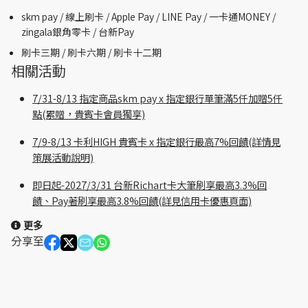
skm pay /
線上刷卡 / Apple Pay /
LINE Pay / 一卡通MONEY /
zingala銀角零卡 /
台新Pay
刷卡三期 /
刷卡六期 /
刷卡十二期
相關活動
7/31-8/13 指定商品skm pay x 指定銀行單筆滿5仟加贈5仟
點(累贈，貴賓卡會員獨享)
7/9-8/13 卡利HIGH 貴賓卡 x 指定銀行最高7%回饋(詳情見
策展活動說明)
即日起-2027/3/31 台新Richart卡大筆刷享最高3.3%回
饋、Pay著刷享最高3.8%回饋(詳見信用卡優惠頁面)
更多
分享至