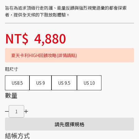
旨在為追求頂級行走防護、能量反饋與強烈視覺語彙的都會探索
者，提供全天候的下肢放鬆體驗。
NT$
4,880
夏天卡利HIGH回饋攻略(詳情請點)
鞋尺寸
US8.5
US 9
US 9.5
US 10
數量
請先選擇規格
結帳方式