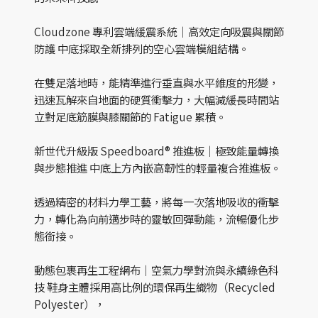
Cloudzone 專利雲端緩震系統｜高效定向吸震與關節
防護 中底採取全新排列的空心雲端模組結構。
在雙足落地時，能精準進行垂直與水平維度的形變，
迅速瓦解來自地面的硬質衝擊力，大幅減緩長時間站
立對足底筋膜與膝關節的 Fatigue 累積。
新世代升級版 Speedboard® 推進板｜極致能量轉換
與步態推進 中底上方內嵌高韌性的輕量複合推進板。
透過精密的材料力學工藝，將每一次落地吸收的衝擊
力，轉化為向前邁步時的靈敏回彈動能，流暢優化步
態銜接。
動態包裹再生工程網布｜空氣力學對流與永續綠色科
技 鞋身主體採用高比例的環保再生織物（Recycled
Polyester），