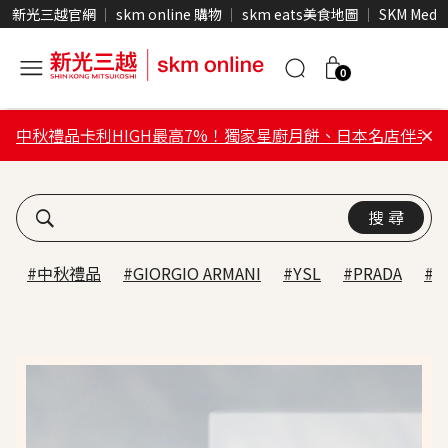
新光三越官網
skm online 購物
skm eats美食地圖
SKM Medi
0
中秋禮品卡利HIGH最高7%！獨家星廚月餅、日本名店伴手禮
搜 尋
#中秋禮品
#GIORGIO ARMANI
#YSL
#PRADA
#W