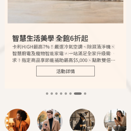
2026 中秋送禮推薦
夏天卡利HIGH
SKM BEAUTY 美妝新品速報
SKM MEN'S 盛大登場
2026七夕送禮推薦
智慧生活美學 全館6折起
專屬你的頂香美學
skm online會員招募
日本百年老鋪榮太樓x台灣製茶大師獨家聯名禮盒，
精選夏季四大生活主題，從居家降溫、防曬保養到
SKM BEAUTY卡利HIGH最高7%！線上加碼再享
全台首座男性潮流選物聖殿，延續東京買手精神，
2026七夕情人節禮物推薦指南，精選人氣唇彩、頂
卡利HIGH最高7%！嚴選冷氣空調、除濕清淨機、
立即入手韓星同款香氛！卡利HIGH最高7%！精選
新光三越skm online會員招募中！新朋友即贈免運
星級月餅、甜點名店、當季果品等多款精選禮盒，
父親節送禮、暑期出遊裝備，搭配指定銀行信用卡
10%回饋！夏日修護保養組5折起開搶！精品彩妝、
獨家導入日本設計師潮流品牌，推出話題ｘ聯名夯
級香氛、手錶配飾、巧克力與餐廳住宿票券，從浪
智慧廚電及寵物智能家電，一站滿足全家升級需
馥馬爾香氛出版社、KILIAN PARIS、TOM FORD、
購物金，首購滿額加贈折價券，還有專屬生日好
搶先預購中秋人氣禮盒！
消費最高回饋7%，線上加碼最高10％，趁卡利
頂級香氛七夕送禮攻略搶先看！
品，解鎖日本最新潮流穿搭！卡利HIGH最高7%！
漫心意到實用好禮一次看！
求！指定商品享節能補助最高$5,000、點數雙倍回
MFK等多款頂香，線上加碼再享10%回饋！立即體
禮。立即註冊領取更多會員優惠。
HIGH一次購足、回饋賺滿。
線上加碼再享10%回饋！
饋！
驗奢華香氛美學
活動詳情
活動詳情
活動詳情
活動詳情
活動詳情
活動詳情
活動詳情
活動詳情