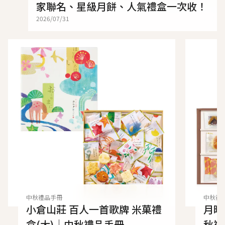
家聯名、星級月餅、人氣禮盒一次收！
2026/07/31
中秋禮品手冊
中秋禮
小倉山莊 百人一首歌牌 米菓禮
月映
盒(大)｜中秋禮品手冊
秋禮