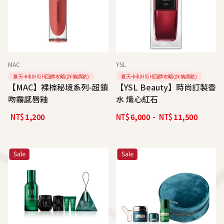
MAC
YSL
夏天卡利HIGH回饋攻略(詳情請點)
夏天卡利HIGH回饋攻略(詳情請點)
【MAC】裸棕秘境系列-超鎖
【YSL Beauty】時尚訂製香
吻霧感唇釉
水 熾心紅石
NT$
1,200
NT$
6,000
-
NT$
11,500