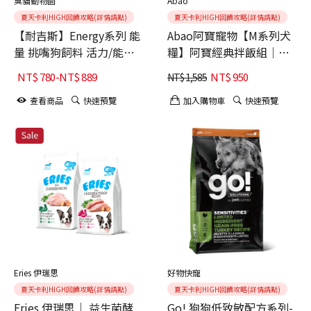
臭貓動物園
Abao
夏天卡利HIGH回饋攻略(詳情請點)
夏天卡利HIGH回饋攻略(詳情請點)
【耐吉斯】Energy系列 能
Abao阿寶寵物【M系列犬
量 挑嘴狗飼料 活力/能量/
糧】阿寶經典拌飯組｜犬
銀髮/關節保健/幼犬/高齡
糧3包入(750g*3)
NT$
780
-
NT$
889
NT$
950
NT$
1,585
犬/全齡犬 4.5LB
查看商品
快速預覽
加入購物車
快速預覽
Eries 伊瑞思
好物快寵
夏天卡利HIGH回饋攻略(詳情請點)
夏天卡利HIGH回饋攻略(詳情請點)
Eries 伊瑞思｜ 益生菌酵
Go! 狗狗低致敏配方系列-