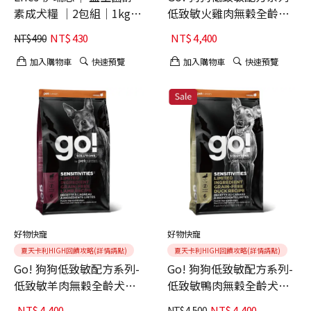
素成犬糧 ｜2包組｜1kg
低致敏火雞肉無穀全齡犬
(雞肉口味、雞肉火雞口味
22LB (狗主食、狗飼料)
NT$
430
NT$
4,400
NT$
490
各一包)
加入購物車
快速預覽
加入購物車
快速預覽
好物快寵
好物快寵
夏天卡利HIGH回饋攻略(詳情請點)
夏天卡利HIGH回饋攻略(詳情請點)
Go! 狗狗低致敏配方系列-
Go! 狗狗低致敏配方系列-
低致敏羊肉無穀全齡犬
低致敏鴨肉無穀全齡犬
22LB (狗主食、狗飼料)
22LB (狗主食、狗飼料)
NT$
4,400
NT$
4,400
NT$
4,500