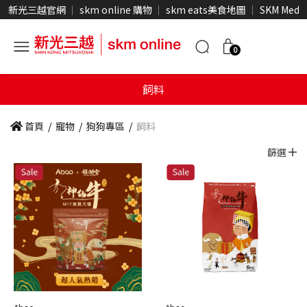
新光三越官網
skm online 購物
skm eats美食地圖
SKM Medi
0
飼料
首頁
/
寵物
/
狗狗專區
/
飼料
篩選