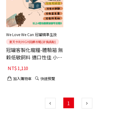
We Love We Can 冠罐精準生技
夏天卡利HIGH回饋攻略(詳情請點)
冠罐客製化寵糧-體驗箱 無
穀低敏飼料 適口性佳 小包
裝飼料 共30包(1.2kg)-犬
NT$
1,110
加入購物車
快速預覽
1