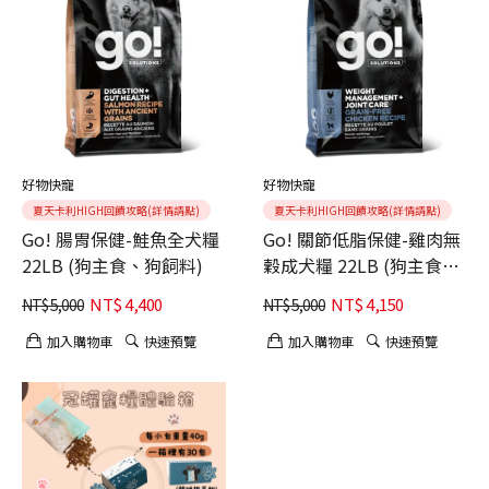
好物快寵
好物快寵
夏天卡利HIGH回饋攻略(詳情請點)
夏天卡利HIGH回饋攻略(詳情請點)
Go! 腸胃保健-鮭魚全犬糧
Go! 關節低脂保健-雞肉無
22LB (狗主食、狗飼料)
穀成犬糧 22LB (狗主食、
狗飼料)
NT$
4,400
NT$
4,150
NT$
5,000
NT$
5,000
加入購物車
快速預覽
加入購物車
快速預覽