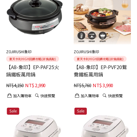
ZOJIRUSHI象印
ZOJIRUSHI象印
夏天卡利HIGH回饋攻略(詳情請點)
夏天卡利HIGH回饋攻略(詳情請點)
【A8-象印】EP-PAF25火
【A8-象印】EP-PVF20鴛
鍋鐵板萬用鍋
鴦鐵板萬用鍋
NT$
2,990
NT$
3,990
NT$
4,150
NT$
5,760
加入購物車
快速預覽
加入購物車
快速預覽