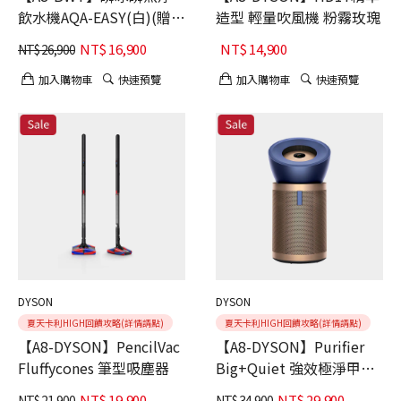
飲水機AQA-EASY(白)(贈3
造型 輕量吹風機 粉霧玫瑰
入鎂離子濾芯)
NT$
16,900
NT$
14,900
NT$
26,900
加入購物車
快速預覽
加入購物車
快速預覽
DYSON
DYSON
夏天卡利HIGH回饋攻略(詳情請點)
夏天卡利HIGH回饋攻略(詳情請點)
【A8-DYSON】PencilVac
【A8-DYSON】Purifier
Fluffycones 筆型吸塵器
Big+Quiet 強效極淨甲醛
偵測空氣清淨機BP04
NT$
19,900
NT$
29,900
NT$
21,900
NT$
34,900