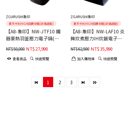
ZOJIRUSHI象印
ZOJIRUSHI象印
夏天卡利HIGH回饋攻略(詳情請點)
夏天卡利HIGH回饋攻略(詳情請點)
【A8-象印】NW-JTF10 鐵
【A8-象印】NW-LAF10 炎
器豪熱羽釜壓力電子鍋(6
舞炊煮壓力IH炊飯電子鍋
人份)
(6人份)
NT$
27,990
NT$
35,990
NT$
50,000
NT$
62,900
查看商品
快速預覽
加入購物車
快速預覽
1
2
3