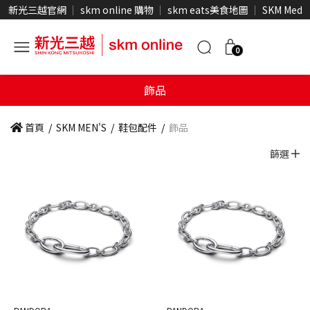
新光三越官網
skm online 購物
skm eats美食地圖
SKM Medi
0
飾品
首頁
/
SKM MEN'S
/
鞋包配件
/
飾品
篩選