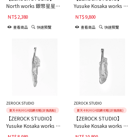
North works 銀幣星星紅
Yusuke Kosaka works 小
銅北極熊別針
坂雄介 2024 Pledge 上銀
NT$
2,380
NT$
9,800
羽毛吊墜
查看商品
快速預覽
查看商品
快速預覽
ZEROCK STUDIO
ZEROCK STUDIO
夏天卡利HIGH回饋攻略(詳情請點)
夏天卡利HIGH回饋攻略(詳情請點)
【ZEROCK STUDIO】
【ZEROCK STUDIO】
Yusuke Kosaka works 小
Yusuke Kosaka works 小
坂雄介 2025 Noia 斬風羽
坂雄介 2025 風に遊ぶ
NT$
8,080
NT$
10,800