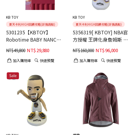
KB TOY
KB TOY
夏天卡利HIGH回饋攻略(詳情請點)
夏天卡利HIGH回饋攻略(詳情請點)
5301235【KBTOY】
5356319[ KBTOY] NBA官
Robotime BABY NANCI
方授權 王牌化身詹姆斯 全
大公仔
台限量1體訂製版FRP
NT$
29,880
NT$
96,000
NT$
49,800
NT$
160,000
加入購物車
快速預覽
加入購物車
快速預覽