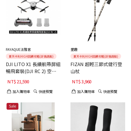
FAYAQUE法雅客
墾趣
夏天卡利HIGH回饋攻略(詳情請點)
夏天卡利HIGH回饋攻略(詳情請點)
DJI LITO X1 長續航帶屏組
FIZAN 超輕三節式健行登
暢飛套裝(DJI RC 2) 空拍
山杖
機/無人機 ｜自帶內存(公
NT$
21,590
NT$
3,960
司貨)
加入購物車
快速預覽
加入購物車
快速預覽