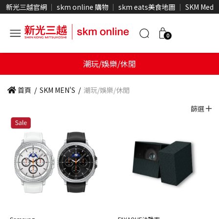
新光三越官網
skm online 購物
skm eats美食地圖
SKM Medi
0
潮玩/娛樂/休閒
首頁
/
SKM MEN'S
/
潮玩/娛樂/休閒
篩選