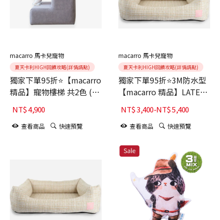
macarro 馬卡兒寵物
macarro 馬卡兒寵物
夏天卡利HIGH回饋攻略(詳情請點)
夏天卡利HIGH回饋攻略(詳情請點)
獨家下單95折⭐【macarro
獨家下單95折⭐3M防水型
精品】寵物樓梯 共2色 (耐
【macarro 精品】LATEX
抓、防潑水、抗污、不沾
乳膠床-Bisou Bisou聯名
NT$
4,900
NT$
3,400
-
NT$
5,400
毛)/關節照顧
款 雪尼爾布料
查看商品
快速預覽
查看商品
快速預覽