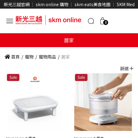
新光三越官網
skm online 購物
skm eats美食地圖
SKM Medi
0
居家
首頁
/
寵物
/
寵物用品
/
居家
篩選