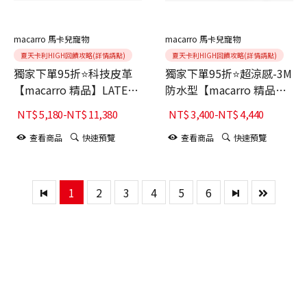
macarro 馬卡兒寵物
macarro 馬卡兒寵物
夏天卡利HIGH回饋攻略(詳情請點)
夏天卡利HIGH回饋攻略(詳情請點)
獨家下單95折⭐科技皮革
獨家下單95折⭐超涼感-3M
【macarro 精品】LATEX
防水型【macarro 精品】
乳膠床-棕灰
LATEX乳膠床-甜甜圈圓型-
NT$
5,180
-
NT$
11,380
NT$
3,400
-
NT$
4,440
卡其
查看商品
快速預覽
查看商品
快速預覽
1
2
3
4
5
6