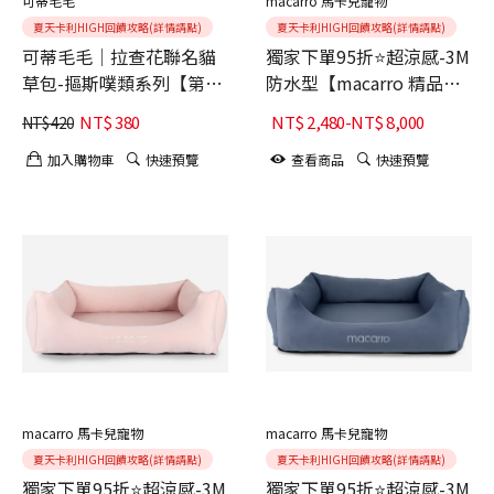
可蒂毛毛
macarro 馬卡兒寵物
夏天卡利HIGH回饋攻略(詳情請點)
夏天卡利HIGH回饋攻略(詳情請點)
可蒂毛毛│拉查花聯名貓
獨家下單95折⭐超涼感-3M
草包-摳斯噗類系列【第1
防水型【macarro 精品】
彈】櫻花凹
LATEX乳膠床-卡其
NT$
380
NT$
2,480
-
NT$
8,000
NT$
420
加入購物車
快速預覽
查看商品
快速預覽
macarro 馬卡兒寵物
macarro 馬卡兒寵物
夏天卡利HIGH回饋攻略(詳情請點)
夏天卡利HIGH回饋攻略(詳情請點)
獨家下單95折⭐超涼感-3M
獨家下單95折⭐超涼感-3M