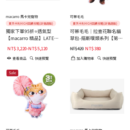
macarro 馬卡兒寵物
可蒂毛毛
夏天卡利HIGH回饋攻略(詳情請點)
夏天卡利HIGH回饋攻略(詳情請點)
獨家下單95折⭐透氣型
可蒂毛毛│拉查花聯名貓
【macarro 精品】LATEX
草包-摳斯噗類系列【第1
乳膠床-Bisou Bisou聯名
彈】長靴拉
NT$
3,220
-
NT$
5,120
NT$
380
NT$
420
款 雪尼爾布料
查看商品
快速預覽
加入購物車
快速預覽