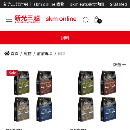
新光三越官網
skm online 購物
skm eats美食地圖
SKM Medi
0
飼料
首頁
/
寵物
/
貓貓專區
/
飼料
篩選