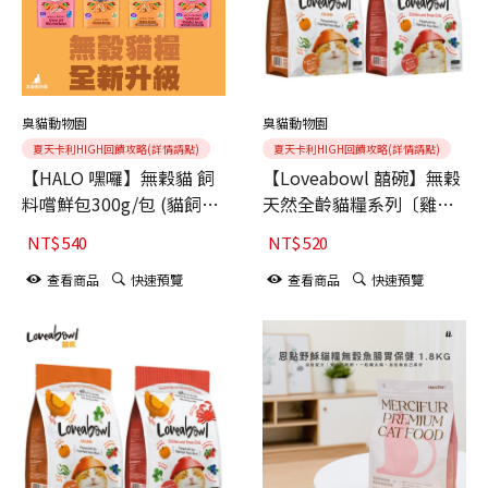
臭貓動物園
臭貓動物園
夏天卡利HIGH回饋攻略(詳情請點)
夏天卡利HIGH回饋攻略(詳情請點)
【HALO 嘿囉】無穀貓 飼
【Loveabowl 囍碗】無穀
料嚐鮮包300g/包 (貓飼料
天然全齡貓糧系列〔雞肉/
貓糧 寵物飼料)
雞肉&雪蟹〕(貓飼料/貓
NT$
540
NT$
520
糧/乾糧)【1KG】
查看商品
快速預覽
查看商品
快速預覽