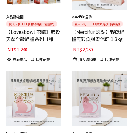
臭貓動物園
Mercifür 恩點
夏天卡利HIGH回饋攻略(詳情請點)
夏天卡利HIGH回饋攻略(詳情請點)
【Loveabowl 囍碗】無穀
【Mercifür 恩點】野穌貓
天然全齡貓糧系列〔雞肉/
糧無穀魚腸胃保健 1.8kg
雞肉&雪蟹〕(貓飼料/貓
NT$
1,240
NT$
2,250
糧/乾糧)【4.1KG】
查看商品
快速預覽
加入購物車
快速預覽