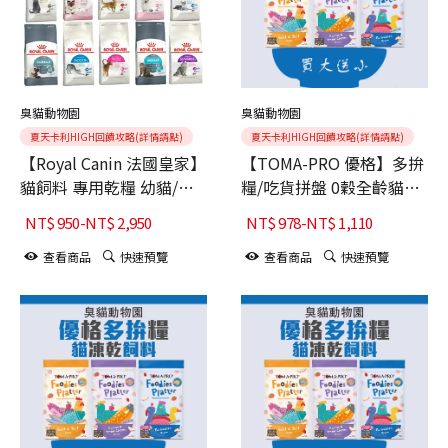
臭貓動物園
臭貓動物園
夏天卡利HIGH回饋攻略(詳情請點)
夏天卡利HIGH回饋攻略(詳情請點)
【Royal Canin 法國皇家】
【TOMA-PRO 優格】多拚
貓飼料 專用乾糧 幼貓/幼
糧/吃貨拼盤 0穀全齡貓凍
母貓/離乳貓/敏感貓/成貓/
乾飼料【老饕海陸佐蘋
NT$
950
-
NT$
2,950
NT$
978
-
NT$
1,110
老貓/室內貓/泌尿 (臭貓動
果】4LB
物園出貨)
查看商品
快速預覽
查看商品
快速預覽