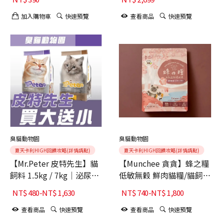
配方 台灣製造 (無穀配方
高蛋白質 貓飼料 全齡貓)
加入購物車
快速預覽
查看商品
快速預覽
臭貓動物園
臭貓動物園
夏天卡利HIGH回饋攻略(詳情請點)
夏天卡利HIGH回饋攻略(詳情請點)
【Mr.Peter 皮特先生】貓
【Munchee 貪貪】蜂之糧
飼料 1.5kg / 7kg｜泌尿保
低敏無穀 鮮肉貓糧/貓飼料
健 / 挑嘴配方 台灣製造
【田園雙雞 1.8KG-5KG】
NT$
480
-
NT$
1,630
NT$
740
-
NT$
1,800
(無穀配方 高蛋白質 貓飼
泌尿道保健
料 全齡貓)
查看商品
快速預覽
查看商品
快速預覽