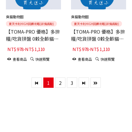
臭貓動物園
臭貓動物園
夏天卡利HIGH回饋攻略(詳情請點)
夏天卡利HIGH回饋攻略(詳情請點)
【TOMA-PRO 優格】多拚
【TOMA-PRO 優格】多拚
糧/吃貨拼盤 0穀全齡貓凍
糧/吃貨拼盤 0穀全齡貓凍
乾飼料【鮭魚佐嫩雞蘋
乾飼料【爐烤火鴨雞佐蘋
NT$
978
-
NT$
1,110
NT$
978
-
NT$
1,110
果】4LB
果】4LB
查看商品
快速預覽
查看商品
快速預覽
1
2
3