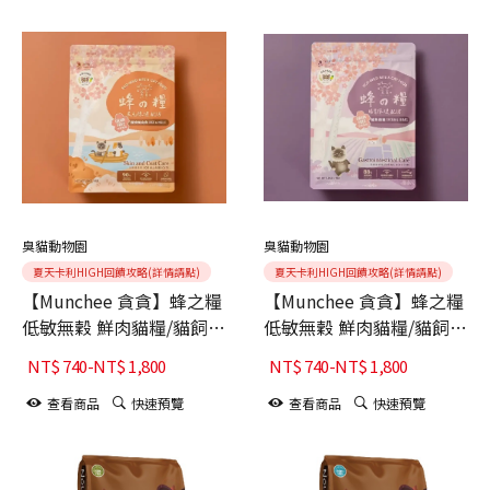
臭貓動物園
臭貓動物園
夏天卡利HIGH回饋攻略(詳情請點)
夏天卡利HIGH回饋攻略(詳情請點)
【Munchee 貪貪】蜂之糧
【Munchee 貪貪】蜂之糧
低敏無穀 鮮肉貓糧/貓飼料
低敏無穀 鮮肉貓糧/貓飼料
【櫻桃鴨烏魚 1.8KG-
【鱸魚燉雞 1.8KG-5KG】
NT$
740
-
NT$
1,800
NT$
740
-
NT$
1,800
5KG】皮毛保健
腸胃保健
查看商品
快速預覽
查看商品
快速預覽