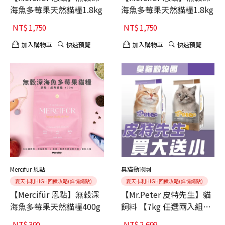
海魚多莓果天然貓糧1.8kg
海魚多莓果天然貓糧1.8kg
NT$
1,750
NT$
1,750
加入購物車
快速預覽
加入購物車
快速預覽
Mercifür 恩點
臭貓動物園
夏天卡利HIGH回饋攻略(詳情請點)
夏天卡利HIGH回饋攻略(詳情請點)
【Mercifür 恩點】無穀深
【Mr.Peter 皮特先生】貓
海魚多莓果天然貓糧400g
飼料 【7kg 任選兩入組】
高CP值｜泌尿保健 / 挑嘴
NT$
390
NT$
2,699