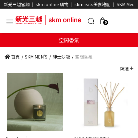
新光三越官網
skm online 購物
skm eats美食地圖
SKM Medi
0
空間香氛
首頁
/
SKM MEN'S
/
紳士沙龍
/
空間香氛
篩選