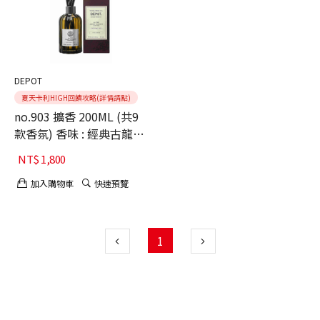
DEPOT
夏天卡利HIGH回饋攻略(詳情請點)
no.903 擴香 200ML (共9
款香氛) 香味 : 經典古龍
水/東方迷情/清新黑胡椒/
NT$
1,800
黑茶迷霧/白香柏木/神秘
琥珀/沉香烏木/舒緩鼠尾
加入購物車
快速預覽
草/哈瓦那細語
1