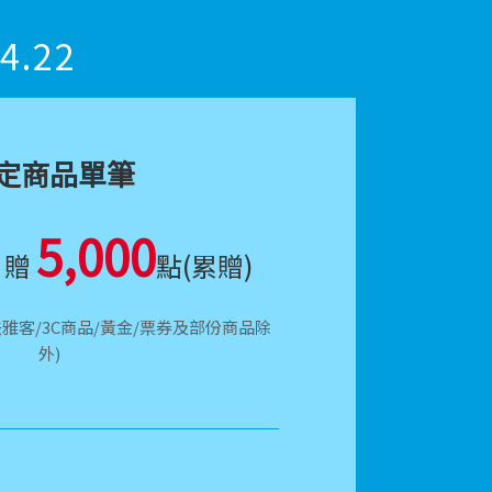
04.22
定商品單筆
5,000
贈
點(累贈)
法雅客/3C商品/黃金/票券及部份商品除
外)