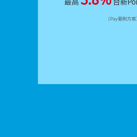
最高
台新Po
（Pay著刷方案