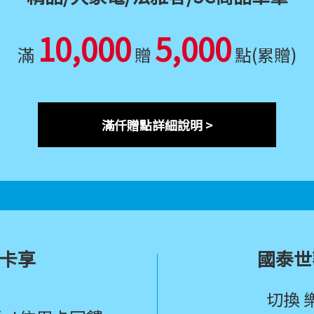
10,000
5,000
滿
贈
點(累贈)
滿仟贈點詳細說明 >
t卡享
國泰世
切換 