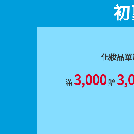
初
化妝品單
3,000
3,
滿
贈