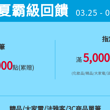
夏霸級回饋
03.25 - 
指
筆
5,000
滿
000
點(累贈)
(化妝品/精品/大家電/
精品/大家電/法雅客/3C商品單筆