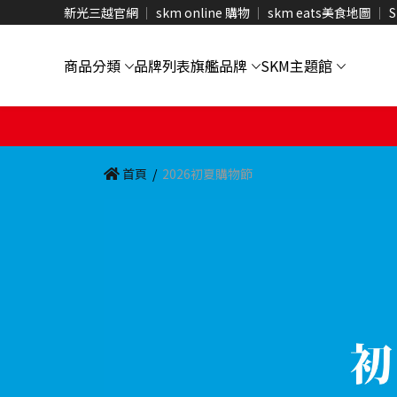
新光三越官網
skm online 購物
skm eats美食地圖
S
商品分類
品牌列表
旗艦品牌
SKM主題館
首頁
/
2026初夏購物節