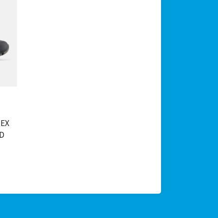
TEX
D