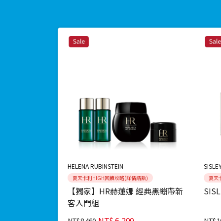
HELENA RUBINSTEIN
SISLE
夏天卡利HIGH回饋攻略(詳情請點)
夏天
【獨家】HR赫蓮娜 經典黑繃帶新
SIS
客入門組
NT$
6,200
NT$
8,460
NT$
1