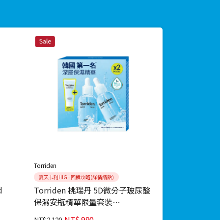
Torriden
夏天卡利HIGH回饋攻略(詳情請點)
d
Torriden 桃瑞丹 5D微分子玻尿酸
保濕安瓶精華限量套裝
(50ML+50ML+20ML)
NT$
990
NT$
2,120