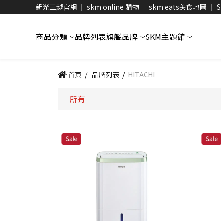
新光三越官網
skm online 購物
skm eats美食地圖
S
商品分類
品牌列表
旗艦品牌
SKM主題館
首頁
/
品牌列表
/
HITACHI
所有