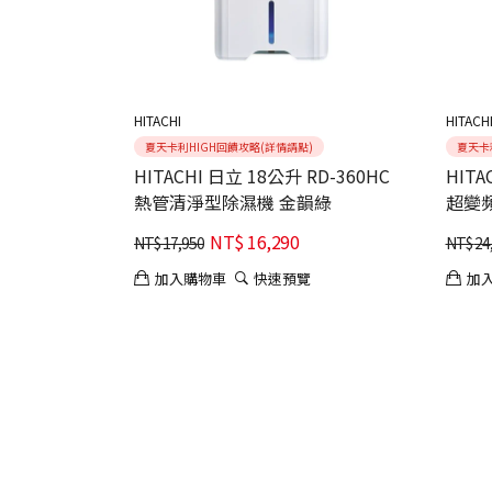
HITACHI
HITACH
夏天卡利HIGH回饋攻略(詳情請點)
夏天卡
HITACHI 日立 18公升 RD-360HC
HITA
熱管清淨型除濕機 金韻綠
超變
NT$
16,290
NT$
17,950
NT$
24
加入購物車
快速預覽
加