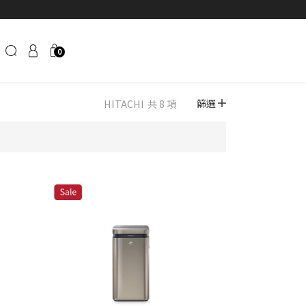
0
HITACHI
共 8 項
篩選