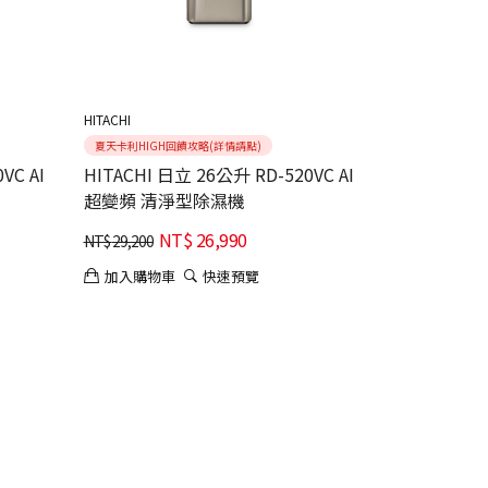
HITACHI
夏天卡利HIGH回饋攻略(詳情請點)
VC AI
HITACHI 日立 26公升 RD-520VC AI
超變頻 清淨型除濕機
NT$
26,990
NT$
29,200
加入購物車
快速預覽