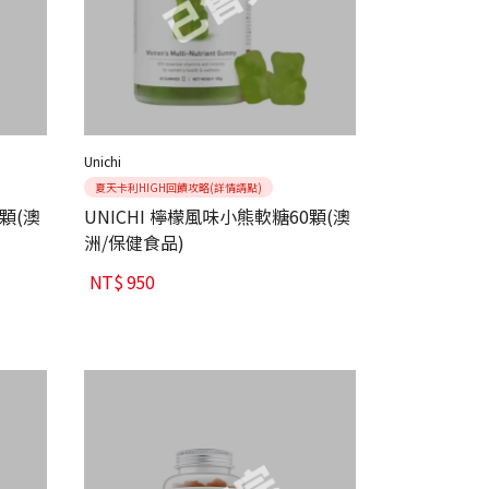
Unichi
夏天卡利HIGH回饋攻略(詳情請點)
0顆(澳
UNICHI 檸檬風味小熊軟糖60顆(澳
洲/保健食品)
NT$
950