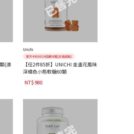
Unichi
夏天卡利HIGH回饋攻略(詳情請點)
0顆(澳
【任2件85折】UNICHI 金盞花風味
深橘色小熊軟糖60顆
NT$
980