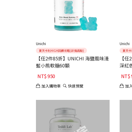
Unichi
Unichi
夏天卡利HIGH回饋攻略(詳情請點)
夏天卡
【任2件85折】UNICHI 海鹽風味淺
【任2
藍小熊軟糖60顆
深紅
NT$
950
NT$
加入購物車
快速預覽
加