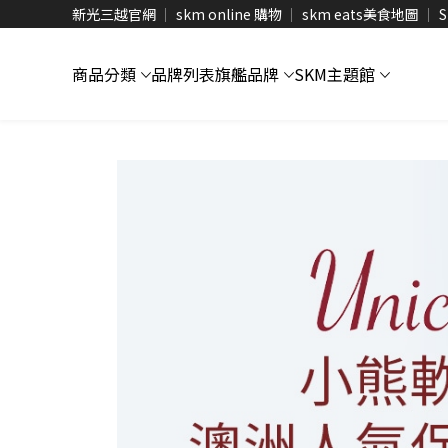
新光三越官網
skm online 購物
skm eats美食地圖
S
商品分類
品牌列表
旗艦品牌
SKM主題館