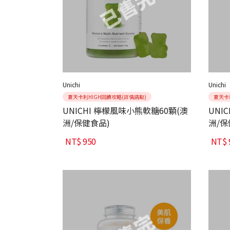
Unichi
Unichi
夏天卡利HIGH回饋攻略(詳情請點)
夏天卡
UNICHI 檸檬風味小熊軟糖60顆(澳
UNI
洲/保健食品)
洲/保
NT$
950
NT$