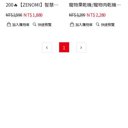
200🔥【ZENOMI】智慧傾
寵物果乾機/寵物肉乾機
倒寵物飲水機 3.5L大容量
(居家製作星級毛孩零食)
NT$
1,880
NT$
2,280
NT$
2,590
NT$
3,299
淨汙水箱分離 (毛孩喝水救
星)
加入購物車
快速預覽
加入購物車
快速預覽
1