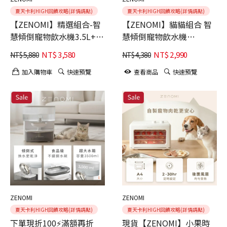
夏天卡利HIGH回饋攻略(詳情請點)
夏天卡利HIGH回饋攻略(詳情請點)
【ZENOMI】精選組合-智
【ZENOMI】貓貓組合 智
慧傾倒寵物飲水機3.5L+小
慧傾倒寵物飲水機
果時 寵物果乾機/肉乾機
3.5L+貓咪保溫瓶
NT$
3,580
NT$
2,990
NT$
5,880
NT$
4,380
加入購物車
快速預覽
查看商品
快速預覽
ZENOMI
ZENOMI
夏天卡利HIGH回饋攻略(詳情請點)
夏天卡利HIGH回饋攻略(詳情請點)
下單現折100⚡滿額再折
現貨【ZENOMI】小果時