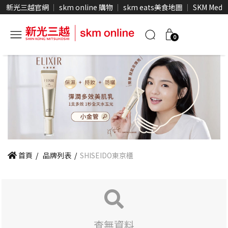
新光三越官網
skm online 購物
skm eats美食地圖
SKM Medi
0
首頁
/
品牌列表
/
SHISEIDO東京櫃
查無資料