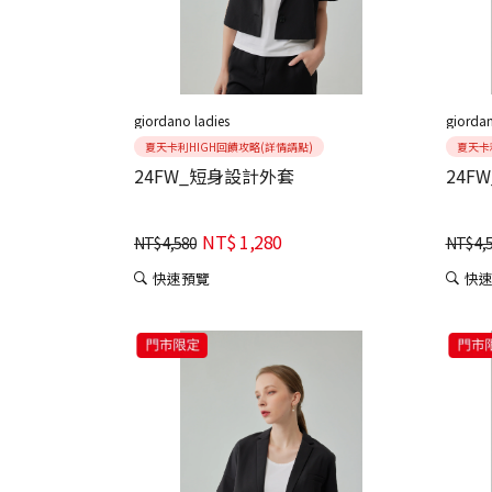
giordano ladies
giordan
夏天卡利HIGH回饋攻略(詳情請點)
夏天卡
24FW_短身設計外套
24F
NT$
1,280
NT$
4,580
NT$
4,
快速預覽
快