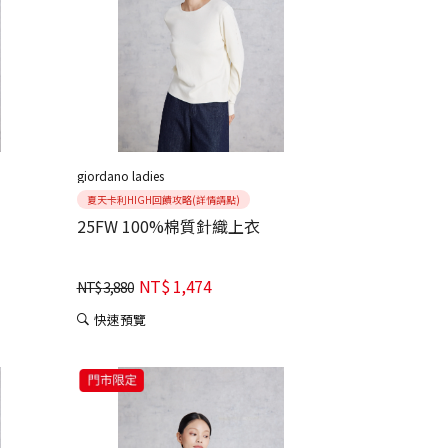
giordano ladies
夏天卡利HIGH回饋攻略(詳情請點)
25FW 100%棉質針織上衣
NT$
1,474
NT$
3,880
快速預覽