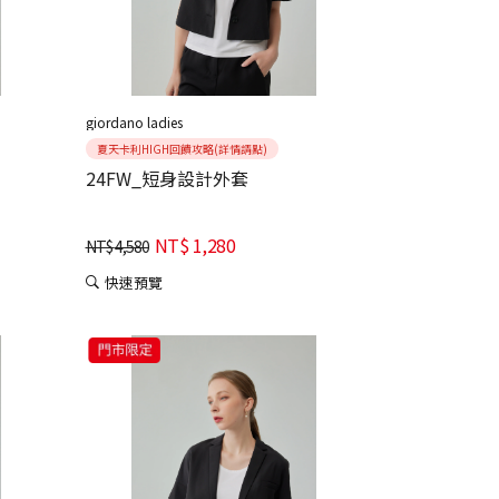
giordano ladies
夏天卡利HIGH回饋攻略(詳情請點)
24FW_短身設計外套
NT$
1,280
NT$
4,580
快速預覽