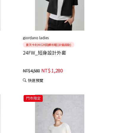
giordano ladies
夏天卡利HIGH回饋攻略(詳情請點)
24FW_短身設計外套
NT$
1,280
NT$
4,580
快速預覽