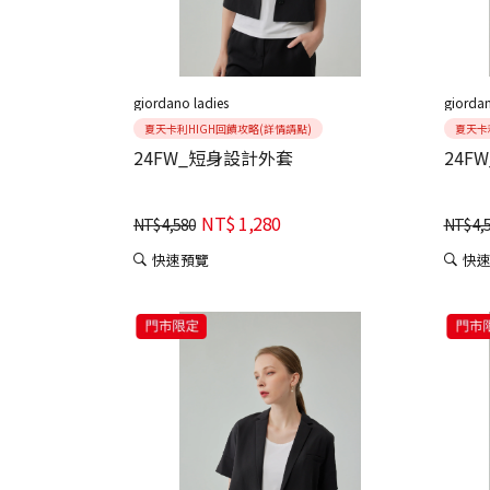
giordano ladies
giordan
夏天卡利HIGH回饋攻略(詳情請點)
夏天卡
24FW_短身設計外套
24F
NT$
1,280
NT$
4,580
NT$
4,
快速預覽
快