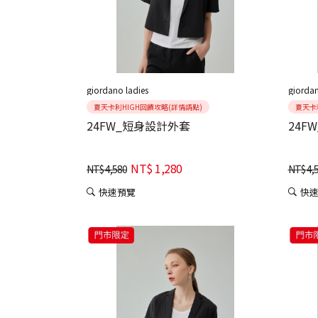
giordano ladies
giordan
夏天卡利HIGH回饋攻略(詳情請點)
夏天卡
24FW_短身設計外套
24F
NT$
1,280
NT$
4,580
NT$
4,
快速預覽
快