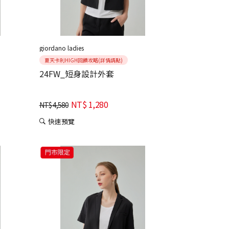
giordano ladies
夏天卡利HIGH回饋攻略(詳情請點)
24FW_短身設計外套
NT$
1,280
NT$
4,580
快速預覽