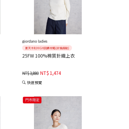
giordano ladies
夏天卡利HIGH回饋攻略(詳情請點)
25FW 100%棉質針織上衣
NT$
1,474
NT$
3,880
快速預覽