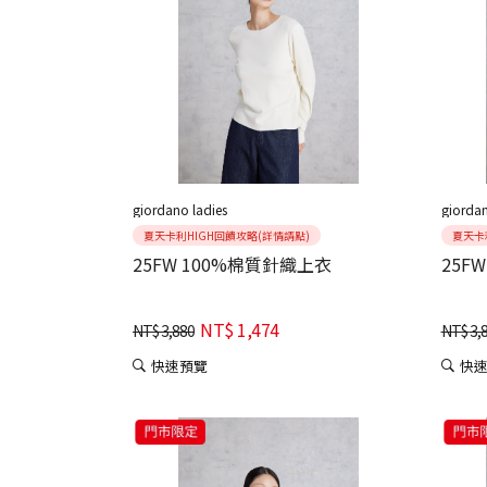
giordano ladies
giordan
夏天卡利HIGH回饋攻略(詳情請點)
夏天卡
25FW 100%棉質針織上衣
25F
NT$
1,474
NT$
3,880
NT$
3,
快速預覽
快