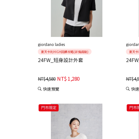
giordano ladies
giordan
夏天卡利HIGH回饋攻略(詳情請點)
夏天卡
24FW_短身設計外套
24F
NT$
1,280
NT$
4,580
NT$
4,
快速預覽
快