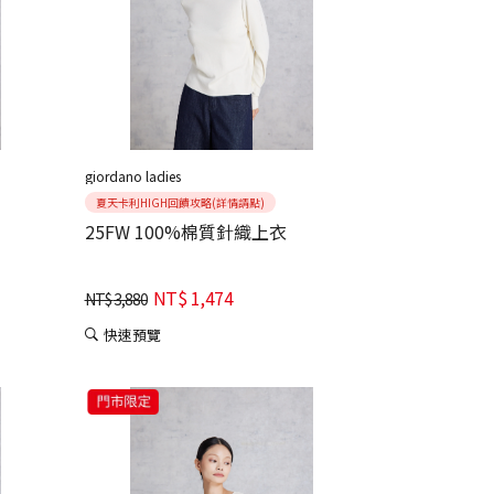
giordano ladies
夏天卡利HIGH回饋攻略(詳情請點)
25FW 100%棉質針織上衣
NT$
1,474
NT$
3,880
快速預覽