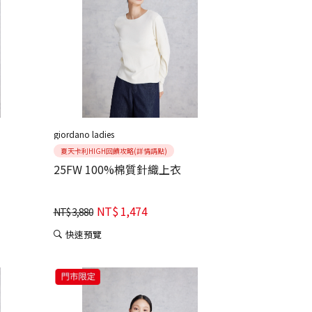
giordano ladies
夏天卡利HIGH回饋攻略(詳情請點)
25FW 100%棉質針織上衣
NT$
1,474
NT$
3,880
快速預覽