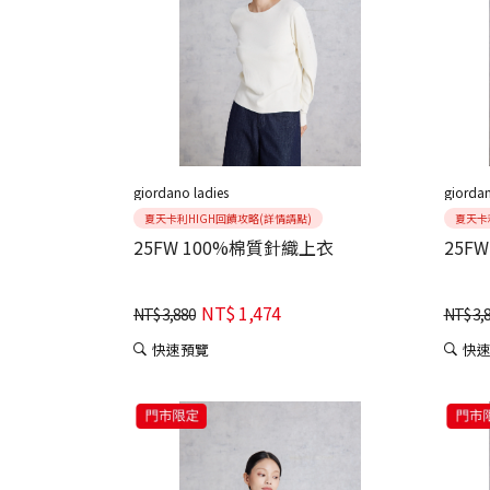
giordano ladies
giordan
夏天卡利HIGH回饋攻略(詳情請點)
夏天卡
25FW 100%棉質針織上衣
25F
NT$
1,474
NT$
3,880
NT$
3,
快速預覽
快