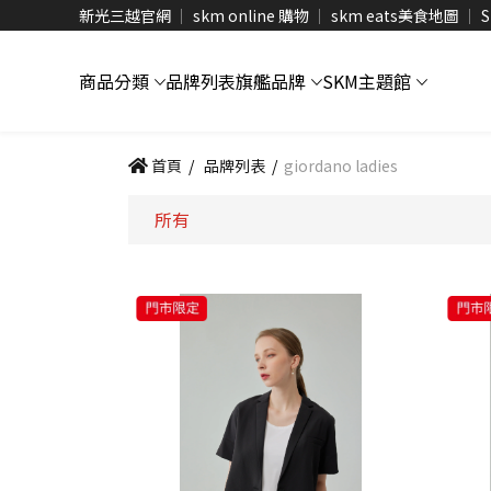
新光三越官網
skm online 購物
skm eats美食地圖
S
商品分類
品牌列表
旗艦品牌
SKM主題館
首頁
/
品牌列表
/
giordano ladies
所有