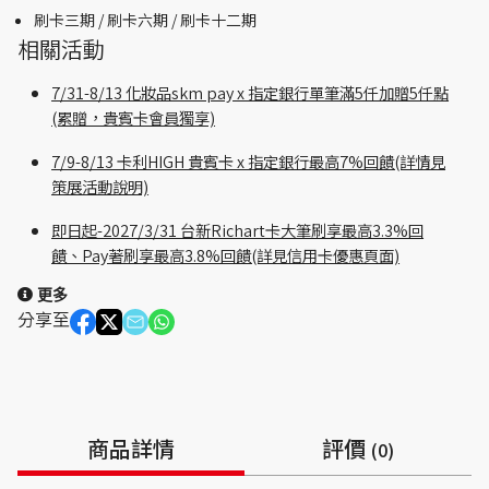
刷卡三期 /
刷卡六期 /
刷卡十二期
相關活動
7/31-8/13 化妝品skm pay x 指定銀行單筆滿5仟加贈5仟點
(累贈，貴賓卡會員獨享)
7/9-8/13 卡利HIGH 貴賓卡 x 指定銀行最高7%回饋(詳情見
策展活動說明)
即日起-2027/3/31 台新Richart卡大筆刷享最高3.3%回
饋、Pay著刷享最高3.8%回饋(詳見信用卡優惠頁面)
更多
分享至
商品詳情
評價
(0)