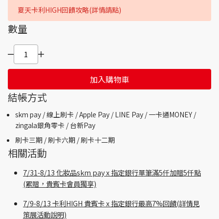
夏天卡利HIGH回饋攻略(詳情請點)
數量
加入購物車
結帳方式
skm pay /
線上刷卡 / Apple Pay /
LINE Pay / 一卡通MONEY /
zingala銀角零卡 /
台新Pay
刷卡三期 /
刷卡六期 /
刷卡十二期
相關活動
7/31-8/13 化妝品skm pay x 指定銀行單筆滿5仟加贈5仟點
(累贈，貴賓卡會員獨享)
7/9-8/13 卡利HIGH 貴賓卡 x 指定銀行最高7%回饋(詳情見
策展活動說明)