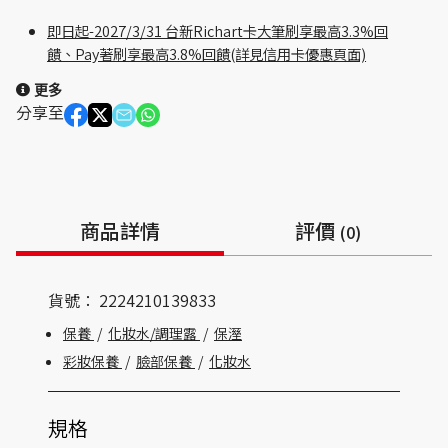
即日起-2027/3/31 台新Richart卡大筆刷享最高3.3%回
饋、Pay著刷享最高3.8%回饋(詳見信用卡優惠頁面)
更多
分享至
商品詳情
評價
(0)
貨號：
2224210139833
保養
/
化妝水/調理露
/
保溼
彩妝保養
/
臉部保養
/
化妝水
規格