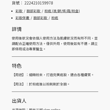
貨號：
2224210159978
彩妝
/
臉部彩妝
/
粉底 (液/餅/條/霜/粉盒)
彩妝保養
/
臉部彩妝
/
粉底
詳情
使用後狀況會依個人使用方法及肌膚狀況而有所不同，並
請配合正確使用方法。僅供外用，使用後如有不適，請立
即停用或洽專業醫生。
特色
【用途】：細緻粉末，打造完美底妝，適合各種膚質。
【用法】：於粉底後以粉刷刷於全臉。
出貨人
出貨地點：新光三越 skm online