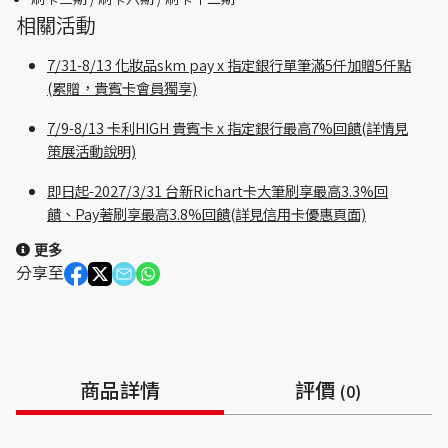
相關活動
7/31-8/13 化妝品skm pay x 指定銀行單筆滿5仟加贈5仟點
(累贈，貴賓卡會員獨享)
7/9-8/13 卡利HIGH 貴賓卡 x 指定銀行最高7%回饋(詳情見
策展活動說明)
即日起-2027/3/31 台新Richart卡大筆刷享最高3.3%回
饋、Pay著刷享最高3.8%回饋(詳見信用卡優惠頁面)
更多
分享至
商品詳情
評價
(0)