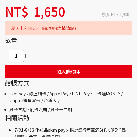
NT$
1,650
原價
NT$
1,900
夏天卡利HIGH回饋攻略(詳情請點)
數量
加入購物車
結帳方式
skm pay /
線上刷卡 / Apple Pay /
LINE Pay / 一卡通MONEY /
zingala銀角零卡 /
台新Pay
刷卡三期 /
刷卡六期 /
刷卡十二期
相關活動
7/31-8/13 化妝品skm pay x 指定銀行單筆滿5仟加贈5仟點
(累贈，貴賓卡會員獨享)