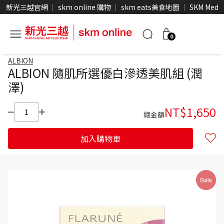
新光三越官網
skm online 購物
skm eats美食地圖
SKM Medi
0
ALBION
ALBION 隨肌所選優白滲透美肌組 (潤
澤)
NT$
1,650
總金額
加入購物車