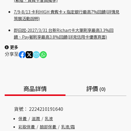
7/9-8/13 卡利HIGH 貴賓卡 x 指定銀行最高7%回饋(詳情見
策展活動說明)
即日起-2027/3/31 台新Richart卡大筆刷享最高3.3%回
饋、Pay著刷享最高3.8%回饋(詳見信用卡優惠頁面)
更多
分享至
商品詳情
評價
(0)
貨號：
2224210191640
保養
/
滋潤
/
乳液
彩妝保養
/
臉部保養
/
乳液/霜