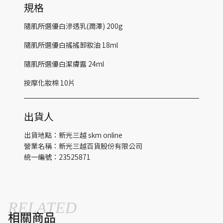
規格
隨肌所選優白滲透乳(潤澤) 200g
隨肌所選優白搖搖卸妝油 18ml
隨肌所選優白潔膚露 24ml
按摩化妝棉 10片
出貨人
出貨地點：新光三越 skm online
營業名稱：新光三越百貨股份有限公司
統一編號：23525871
RELATED
相關商品