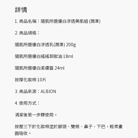
詳情
1. 商品名稱：隨肌所選優白滲透美肌組 (潤澤)
2. 商品規格：
隨肌所選優白滲透乳(潤澤) 200g
隨肌所選優白搖搖卸妝油 18ml
隨肌所選優白潔膚露 24ml
按摩化妝棉 10片
3. 商品來源：ALBION
4. 使用方式：
清潔後第一步驟使用。
按壓三下於化妝棉塗於額頭、雙頰、鼻子、下巴，輕柔畫
圓吸收。