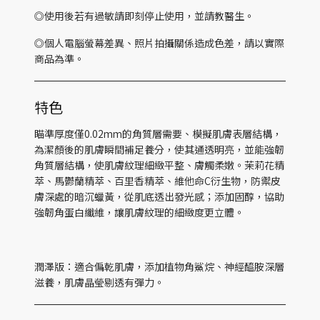
◎使用後若有過敏請即刻停止使用，並請教醫生。
◎個人電腦螢幕差異、照片拍攝關係造成色差，請以實際
商品為準。
特色
瞄準厚度僅0.02mm的角質層需要、模擬肌膚表層結構，
為潔顏後的肌膚瞬間補足養分，使其通透明亮，並能強韌
角質層結構，使肌膚紋理細緻平整、膚觸柔嫩。茉莉花精
萃、馬鬱蘭精萃、百里香精萃、維他命C衍生物，防禦皮
膚深處的暗沉蠟黃，從肌底透出發光感；添加固醇，協助
強韌角蛋白纖維，讓肌膚紋理的細緻度更立體。
潤澤版：適合偏乾肌膚，添加植物角鯊烷、神經醯胺深層
滋養，肌膚晶瑩剔透有彈力。