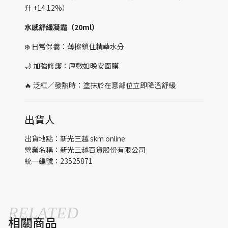
升 +14.12%）
水感舒緩凝霜（20ml）
❄️ 日常保養：薄擦鎖住精華水分
🌙 加強修護：厚敷如晚安面膜
🔥 泛紅／發熱時：塗抹於在意部位立即降溫舒緩
出貨人
出貨地點：新光三越 skm online
營業名稱：新光三越百貨股份有限公司
統一編號：23525871
RELATED
相關商品