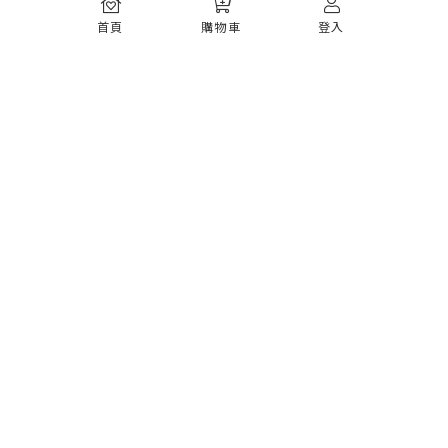
常見問題
首頁
購物車
登入
如何註冊
購物須知
出貨運送
退貨須知
電子發票
瞭解更多
購物須知
防詐騙提醒
服務條款
隱私權政策