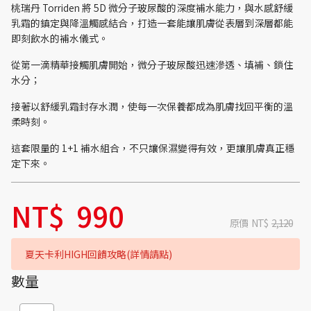
桃瑞丹 Torriden 將 5D 微分子玻尿酸的深度補水能力，與水感舒緩
乳霜的鎮定與降溫觸感結合，打造一套能讓肌膚從表層到深層都能
即刻飲水的補水儀式。
從第一滴精華接觸肌膚開始，微分子玻尿酸迅速滲透、填補、鎖住
水分；
接著以舒緩乳霜封存水潤，使每一次保養都成為肌膚找回平衡的溫
柔時刻。
這套限量的 1+1 補水組合，不只讓保濕變得有效，更讓肌膚真正穩
定下來。
NT$
990
原價
NT$
2,120
夏天卡利HIGH回饋攻略(詳情請點)
數量