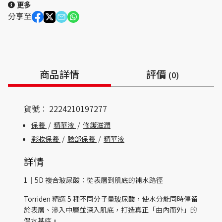
更多
分享至
商品詳情
評價
(0)
貨號：
2224210197277
保養
/
精華液
/
修護滋潤
彩妝保養
/
臉部保養
/
精華液
詳情
1｜5D 複合玻尿酸：從表層到肌底的補水路徑
Torriden 精選 5 種不同分子量玻尿酸，使水分能同時停留
於表層、滲入中層並深入肌底，打造真正「由內而外」的
保水基底。