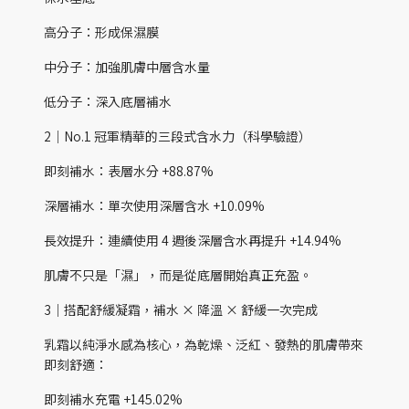
高分子：形成保濕膜
中分子：加強肌膚中層含水量
低分子：深入底層補水
2｜No.1 冠軍精華的三段式含水力（科學驗證）
即刻補水：表層水分 +88.87%
深層補水：單次使用深層含水 +10.09%
長效提升：連續使用 4 週後深層含水再提升 +14.94%
肌膚不只是「濕」，而是從底層開始真正充盈。
3｜搭配舒緩凝霜，補水 × 降溫 × 舒緩一次完成
乳霜以純淨水感為核心，為乾燥、泛紅、發熱的肌膚帶來
即刻舒適：
即刻補水充電 +145.02%