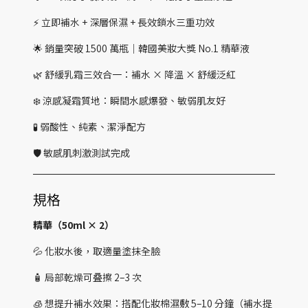
⚡ 立即補水 + 深層保濕 + 長效鎖水三重功效
🌟 銷量突破 1500 萬瓶｜韓國美妝大獎 No.1 精華液
🌿 舒緩乳霜三效合一：補水 × 降溫 × 舒緩泛紅
❄️ 涼感凝霜質地：瞬間水感爆發、敏弱肌友好
🧪 弱酸性、純素、潔淨配方
🛡️ 敏感肌刺激測試完成
規格
精華（50ml × 2）
💦 化妝水後，取適量塗抹全臉
🧴 局部乾燥可叠擦 2–3 次
🧊 想提升補水效果：搭配化妝棉濕敷 5–10 分鐘（補水提