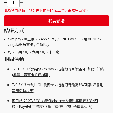
此為預購商品，預計需等候7-14個工作天後依序出貨。
我要預購
結帳方式
skm pay /
線上刷卡 / Apple Pay /
LINE Pay / 一卡通MONEY /
zingala銀角零卡 /
台新Pay
刷卡三期 /
刷卡六期 /
刷卡十二期
相關活動
7/31-8/13 化妝品skm pay x 指定銀行單筆滿5仟加贈5仟點
(累贈，貴賓卡會員獨享)
7/9-8/13 卡利HIGH 貴賓卡 x 指定銀行最高7%回饋(詳情見
策展活動說明)
即日起-2027/3/31 台新Richart卡大筆刷享最高3.3%回
饋、Pay著刷享最高3.8%回饋(詳見信用卡優惠頁面)