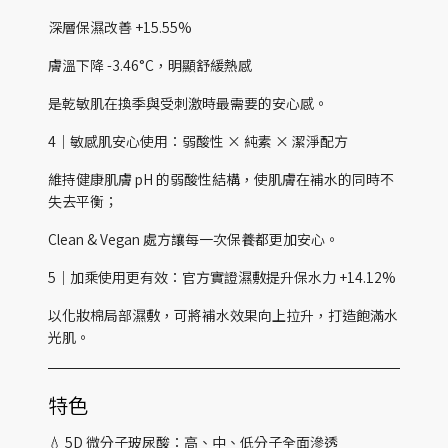
深層保濕改善 +15.55%
膚溫下降 -3.46°C，明顯舒緩熱感
是乾敏肌在換季與受刺激時最需要的安心感。
4｜敏感肌安心使用：弱酸性 × 純素 × 潔淨配方
維持健康肌膚 pH 的弱酸性結構，使肌膚在補水的同時不
失去平衡；
Clean & Vegan 處方讓每一次保養都更加安心。
5｜加乘使用更有效：官方實證濕敷提升保水力 +14.12%
以化妝棉局部濕敷，可將補水效果向上拉升，打造飽滿水
光肌。
特色
💧 5D 微分子玻尿酸：高、中、低分子全面滲透