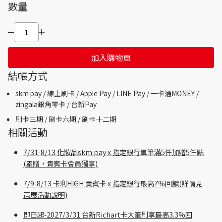
數量
加入購物車
結帳方式
skm pay /
線上刷卡 / Apple Pay /
LINE Pay / 一卡通MONEY /
zingala銀角零卡 /
台新Pay
刷卡三期 /
刷卡六期 /
刷卡十二期
相關活動
7/31-8/13 化妝品skm pay x 指定銀行單筆滿5仟加贈5仟點
(累贈，貴賓卡會員獨享)
7/9-8/13 卡利HIGH 貴賓卡 x 指定銀行最高7%回饋(詳情見
策展活動說明)
即日起-2027/3/31 台新Richart卡大筆刷享最高3.3%回