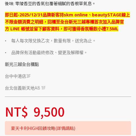
後味: 零陵香豆的香氣包覆著細膩的香根草氣息。
-2025/12/31
skm online
beautySTAGE
即日起
品牌新客持
、
線上
不限金額消費之明細，回櫃至全台新光三越專櫃首次加入品牌官
LINE
7.5ML
方
帳號並留下顧客資料，即可獲得香氛暢飲小禮
•
每人每次限兌換乙次，數量有限，送完為止。
•
品牌保有活動最終修改、變更及解釋權。
新光三越全台櫃點
3F
台中中港店
A8 1F
台北信義新天地
NT$
9,500
夏天卡利HIGH回饋攻略(詳情請點)