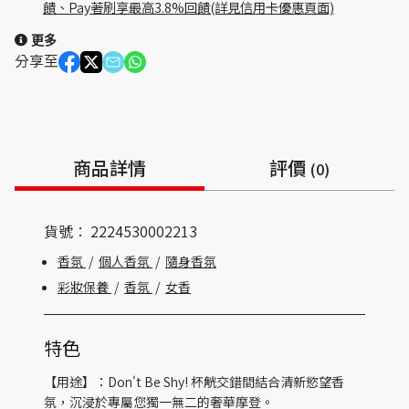
饋、Pay著刷享最高3.8%回饋(詳見信用卡優惠頁面)
更多
分享至
商品詳情
評價
(0)
貨號：
2224530002213
香氛
/
個人香氛
/
隨身香氛
彩妝保養
/
香氛
/
女香
特色
【用途】：Don't Be Shy! 杯觥交錯間結合清新慾望香
氛，沉浸於專屬您獨一無二的奢華摩登。