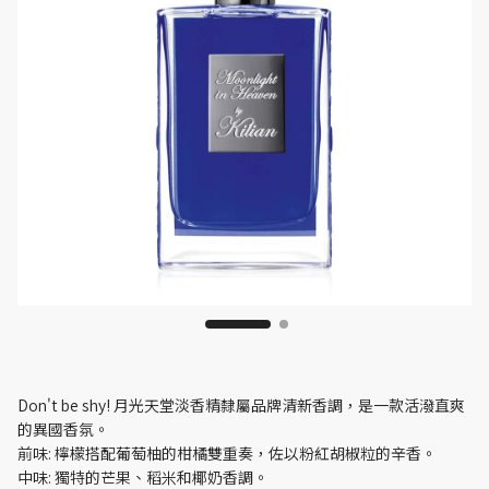
Don't be shy! 月光天堂淡香精隸屬品牌清新香調，是一款活潑直爽
的異國香氛。
前味: 檸檬搭配葡萄柚的柑橘雙重奏，佐以粉紅胡椒粒的辛香。
中味: 獨特的芒果、稻米和椰奶香調。