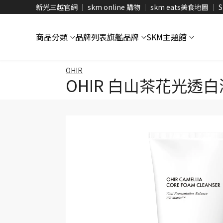
新光三越官網
skm online 購物
skm eats美食地圖
S
商品分類
品牌列表
旗艦品牌
SKM主題館
OHIR
OHIR 白山茶花光透白潔