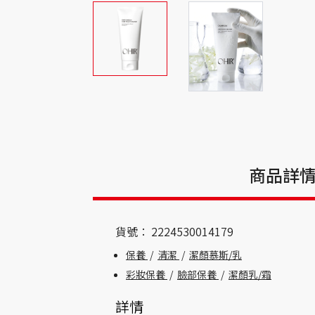
商品詳
貨號：
2224530014179
保養
/
清潔
/
潔顏慕斯/乳
彩妝保養
/
臉部保養
/
潔顏乳/霜
詳情