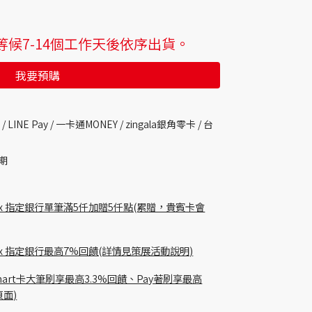
候7-14個工作天後依序出貨。
我要預購
 /
LINE Pay / 一卡通MONEY /
zingala銀角零卡 /
台
期
 pay x 指定銀行單筆滿5仟加贈5仟點(累贈，貴賓卡會
貴賓卡 x 指定銀行最高7%回饋(詳情見策展活動說明)
Richart卡大筆刷享最高3.3%回饋、Pay著刷享最高
頁面)