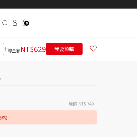
0
NT$
629
我要預購
總金額
肌
原價
NT$
740
請點)