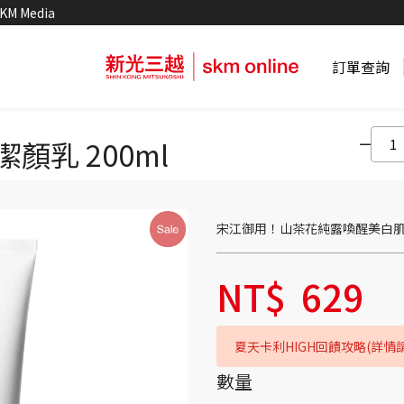
KM Media
訂單查詢
顏乳 200ml
宋江御用！山茶花純露喚醒美白
NT$
629
夏天卡利HIGH回饋攻略(詳情
數量