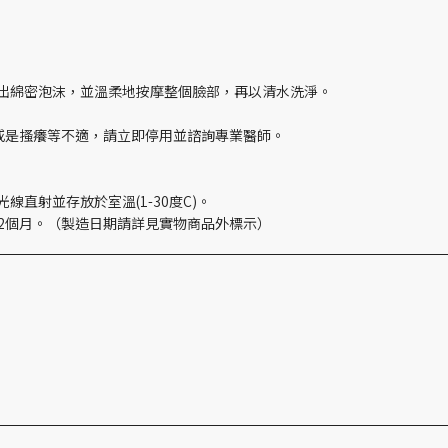
搓出綿密泡沫，並溫柔地按摩整個臉部，再以清水洗淨。
脹或是搔癢等不適，請立即停用並諮詢專業醫師。
線直射並存放於室溫(1-30度C)。
封12個月。（製造日期請詳見實物商品外標示）