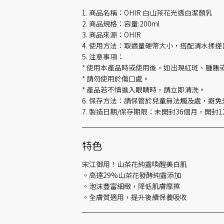
1. 商品名稱：OHIR 白山茶花光透白潔顏乳
2. 商品規格：容量:200ml
3. 商品來源：OHIR
4. 使用方法：取適量硬幣大小，搭配清水揉
5. 注意事項：
* 使用本產品時或使用後，如出現紅斑、腫
* 請勿使用於傷口處。
* 產品若不慎進入眼睛時，請立即清洗。
6. 保存方法：請保管於兒童無法觸及處，避免光
7. 製造日期/保存期限：未開封36個月，開
特色
宋江御用！山茶花純露喚醒美白肌
。高達29%山茶花發酵純露添加
。泡沫豐富細緻，降低肌膚摩擦
。全膚質適用，提升後續保養吸收