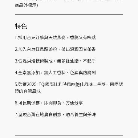
商品外標示)
特色
1.採用台東紅藜與天然燕麥，香脆又有咬感
2.加入台東紅烏龍茶粉，帶出溫潤回甘茶香
3.低溫烘焙技術製成，無多餘油脂、不黏手
4.全素無添加，無人工香料、色素與防腐劑
5.榮獲2025 iTQi國際比利時風味絶佳風味二星獎，國際認
證的台灣風味
6.可長期保存，即開即食、方便分享
7.呈現台灣在地農食創意，融合養生與美味