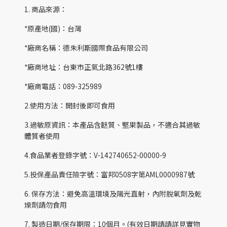
1. 商品來源：
*原產地(國)：台灣
*廠商名稱：德朱利斯國際食品有限公司
*廠商地址：台東市正氣北路362號1樓
*廠商電話：089-325989
2.使用方法：開封後即可食用
3.過敏原資訊：本產品含麩質、堅果製品，不適合其過敏
體質者使用
4.食品業者登錄字號：V-142740652-00000-9
5.投保產品責任險字號：富邦0508字第AML0000987號
6. 保存方法：避免高溫環境及陽光直射，內附脫氧劑及乾
燥劑請勿食用
7. 製造日期/保存期限：10個月。(有效日期請請詳見實物