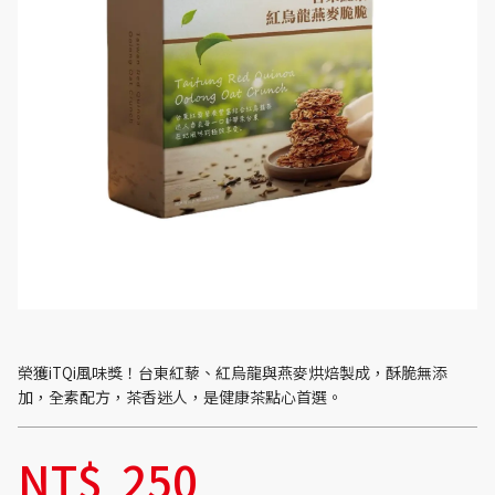
榮獲iTQi風味獎！台東紅藜、紅烏龍與燕麥烘焙製成，酥脆無添
加，全素配方，茶香迷人，是健康茶點心首選。
NT$
250