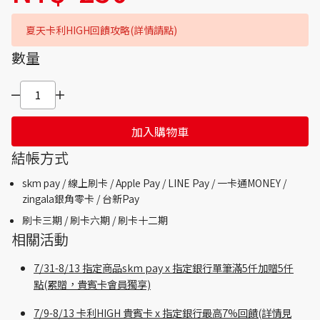
夏天卡利HIGH回饋攻略(詳情請點)
數量
加入購物車
結帳方式
skm pay /
線上刷卡 / Apple Pay /
LINE Pay / 一卡通MONEY /
zingala銀角零卡 /
台新Pay
刷卡三期 /
刷卡六期 /
刷卡十二期
相關活動
7/31-8/13 指定商品skm pay x 指定銀行單筆滿5仟加贈5仟
點(累贈，貴賓卡會員獨享)
7/9-8/13 卡利HIGH 貴賓卡 x 指定銀行最高7%回饋(詳情見