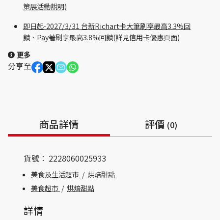
策展活動說明)
即日起-2027/3/31 台新Richart卡大筆刷享最高3.3%回
饋、Pay著刷享最高3.8%回饋(詳見信用卡優惠頁面)
更多
分享至
商品詳情
評價
(0)
貨號：
2228060025933
美食及生活超市
/
烘焙甜點
美食超市
/
烘焙甜點
詳情