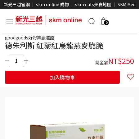
新光三越官網
skm online 購物
skm eats美食地圖
SKM Medi
0
goodgoods好好集嚴選館
德朱利斯 紅藜紅烏龍燕麥脆脆
NT$
250
總金額
加入購物車