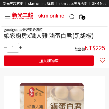
新光三越官網
skm online 購物
skm eats美食地圖
SKM Medi
0
goodgoods好好集嚴選館
娘家廚房x職人雞 滷蛋白君(黑胡椒)
NT$
225
總金額
加入購物車