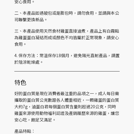
安心食用。
二、本產品如遇破包或是膨包時，請勿食用，並請與本公
司聯繫更換新品。
三、本產品使用天然食材雞蛋直接滷煮，產品上有白霧點
為雞蛋蛋白凝結而成或顏色不均皆屬於正常現象，請安心
食用。
4. 保存方法：常溫保存18個月，避免陽光直射產品，請置
於陰涼乾燥處。
特色
好的蛋白質是現在消費者最注重的品項之一，成人每日需
攝取的蛋白質公克數跟各人體重相近，一顆雞蛋的蛋白質
大約7g，滷蛋白君每個蛋白質含量則超過20公克，同時
雞蛋來源使用動物福利認證及產銷履歷來源的雞蛋，讓您
安心吃，飽足又滿足。
產品特點：