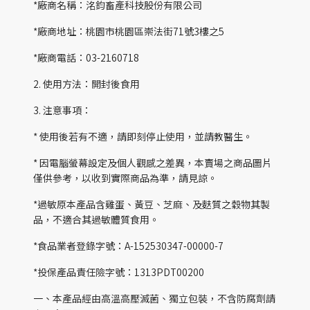
*廠商名稱：洺鈞畜產科技股份有限公司
*廠商地址：桃園市桃園區崇法街71號3樓之5
*廠商電話：03-2160718
2. 使用方法：開封後食用
3. 注意事項：
* 使用後若有不適，請即刻停止使用，並請教醫生。
* 因電腦螢幕設定及個人觀感之差異，本賣場之商品圖片
僅供參考，以收到實際商品為準，請見諒。
*過敏原本產品含雞蛋、黃豆、芝麻、及麩質之穀物其製
品，不適合其過敏體質食用。
*食品業者登錄字號：A-152530347-00000-7
*投保產品責任險字號：1313PDT00200
一、本產品經由高溫高壓滅菌、獨立包裝，不含防腐劑請