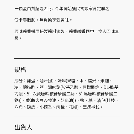
一顆蛋白質超過21g，今年開始獲民視娘家肯定聯名
低卡零脂肪，無負擔享受美味。
原味醬香採用秘製醬料滷製，醬香鹹香適中，令人回味無
窮。
規格
成分：雞蛋、滷汁(油、味醂(果糖、水、糯米、米麴、
糖、釀造酢、鹽、調味劑(胺基乙酸、檸檬酸鈉、DL-胺基
丙酸、5'–次黃嘌呤核苷磷酸二鈉、5'-鳥嘌呤核苷磷酸二
鈉))、香油(大豆沙拉油、芝麻油))、鹽、糖、滷包(桂枝、
八角、陳皮、小茴香、肉桂、花椒)、黑胡椒粒。
出貨人