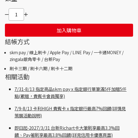
加入購物車
結帳方式
skm pay /
線上刷卡 / Apple Pay /
LINE Pay / 一卡通MONEY /
zingala銀角零卡 /
台新Pay
刷卡三期 /
刷卡六期 /
刷卡十二期
相關活動
7/31-8/13 指定商品skm pay x 指定銀行單筆滿5仟加贈5仟
點(累贈，貴賓卡會員獨享)
7/9-8/13 卡利HIGH 貴賓卡 x 指定銀行最高7%回饋(詳情見
策展活動說明)
即日起-2027/3/31 台新Richart卡大筆刷享最高3.3%回
饋、Pay著刷享最高3.8%回饋(詳見信用卡優惠頁面)