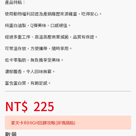
產品特點：
使用動物福利認證及產銷履歷來源雞蛋，吃得安心。
純蛋白滷製，Q彈美味，口感絕佳。
經過多重工序、高溫高壓商業滅菌，品質有保證。
可常溫存放，方便攜帶，隨時享用。
低卡零脂肪，無負擔享受美味。
濃郁醬香，令人回味無窮。
富含蛋白質，有飽足感。
NT$
225
夏天卡利HIGH回饋攻略(詳情請點)
數量