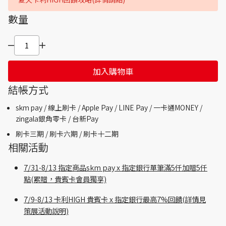
數量
加入購物車
結帳方式
skm pay /
線上刷卡 / Apple Pay /
LINE Pay / 一卡通MONEY /
zingala銀角零卡 /
台新Pay
刷卡三期 /
刷卡六期 /
刷卡十二期
相關活動
7/31-8/13 指定商品skm pay x 指定銀行單筆滿5仟加贈5仟
點(累贈，貴賓卡會員獨享)
7/9-8/13 卡利HIGH 貴賓卡 x 指定銀行最高7%回饋(詳情見
策展活動說明)