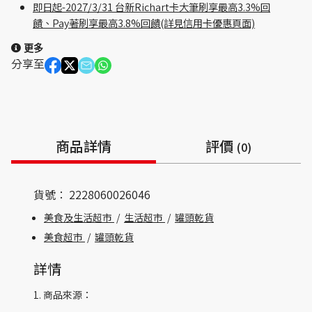
即日起-2027/3/31 台新Richart卡大筆刷享最高3.3%回
饋、Pay著刷享最高3.8%回饋(詳見信用卡優惠頁面)
更多
分享至
商品詳情
評價
(0)
貨號：
2228060026046
美食及生活超市
/
生活超市
/
罐頭乾貨
美食超市
/
罐頭乾貨
詳情
1. 商品來源：