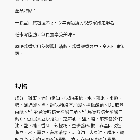
產品特點：
一顆蛋白質超過22g，今年開始獲民視娘家肯定聯名
低卡零脂肪，無負擔享受美味。
原味醬香採用秘製醬料滷製，醬香鹹香適中，令人回味無
窮。
規格
成分：雞蛋、滷汁(醬油、味醂(果糖、水、糯米、米麴、
糖、釀造酢、鹽、調味劑(胺基乙酸、檸檬酸鈉、DL-胺基
丙酸、5'–次黃嘌呤核苷磷酸二鈉、5'-鳥嘌呤核苷磷酸二
鈉))、香油(大豆沙拉油、芝麻油)、鹽、糖、麻辣醬(芥花
油、鹽、糖、香料、辣椒粉、豆瓣醬(辣椒、非基因改造
黃豆、水、蠶豆、蔗糖液糖、芝麻油、大豆油、麵粉、調
味劑 (5'-次黃嘌呤核苷磷酸二鈉、5'-鳥嘌呤核苷磷 酸二