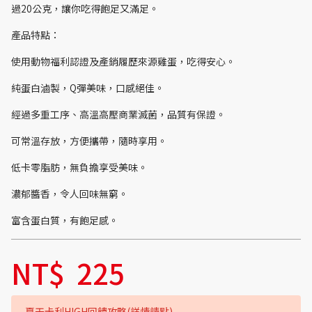
過20公克，讓你吃得飽足又滿足。
產品特點：
使用動物福利認證及產銷履歷來源雞蛋，吃得安心。
純蛋白滷製，Q彈美味，口感絕佳。
經過多重工序、高溫高壓商業滅菌，品質有保證。
可常溫存放，方便攜帶，隨時享用。
低卡零脂肪，無負擔享受美味。
濃郁醬香，令人回味無窮。
富含蛋白質，有飽足感。
NT$
225
夏天卡利HIGH回饋攻略(詳情請點)