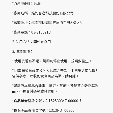
*原產地(國)：台灣
*廠商名稱：洺鈞畜產科技股份有限公司
*廠商地址：桃園市桃園區崇法街71號3樓之5
*廠商電話：03-2160718
2. 使用方法：開封後食用
3. 注意事項：
* 使用後若有不適，請即刻停止使用，並請教醫生。
* 因電腦螢幕設定及個人觀感之差異，本賣場之商品圖片
僅供參考，以收到實際商品為準，請見諒。
*過敏原本產品含雞蛋、黃豆、芝麻、及麩質之穀物其製
品，不適合其過敏體質食用。
*食品業者登錄字號：A-152530347-00000-7
*投保產品責任險字號：1313PDT00200