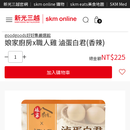
新光三越官網
skm online 購物
skm eats美食地圖
SKM Medi
0
goodgoods好好集嚴選館
娘家廚房x職人雞 滷蛋白君(香辣)
NT$
225
總金額
加入購物車