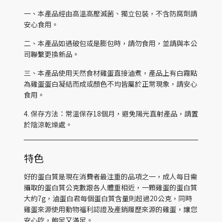
一、本產品經由高溫高壓滅菌、獨立包裝，不含防腐劑請
安心食用。
二、本產品如遇破包或是膨包時，請勿食用，並請與本公
司聯繫更換新品。
三、本產品使用天然食材雞蛋直接滷煮，產品上有白霧點
為雞蛋蛋白凝結而成或顏色不均皆屬於正常現象，請安心
食用。
4. 保存方法：常溫保存18個月，避免陽光直射產品，請置
於陰涼乾燥處。
特色
好的蛋白質是現在消費者最注重的品項之一，成人每日需
攝取的蛋白質公克數跟各人體重相近，一顆雞蛋的蛋白質
大約7g，滷蛋白君每個蛋白質含量則超過20公克，同時
雞蛋來源使用動物福利認證及產銷履歷來源的雞蛋，讓您
安心吃，飽足又滿足。