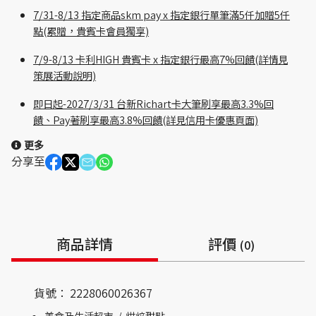
7/31-8/13 指定商品skm pay x 指定銀行單筆滿5仟加贈5仟
點(累贈，貴賓卡會員獨享)
7/9-8/13 卡利HIGH 貴賓卡 x 指定銀行最高7%回饋(詳情見
策展活動說明)
即日起-2027/3/31 台新Richart卡大筆刷享最高3.3%回
饋、Pay著刷享最高3.8%回饋(詳見信用卡優惠頁面)
更多
分享至
商品詳情
評價
(0)
貨號：
2228060026367