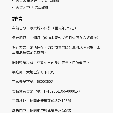
美食及生活超市
/
烘焙甜點
美食超市
/
烘焙甜點
詳情
有效日期：標示於外包裝（西元年/月/日）
保存期限：十個月（係指未開封狀態且依保存方式保存）
保存方式：常溫保存，請勿放置於陽光直射或潮濕處，因
本產品無添加防腐劑。
開封後請冷藏，並於七日內食用完畢，口味最佳。
製造商：大地企業有限公司
工廠登記字號：68003602
食品業者登錄字號：H-169551366-00001-7
工廠地址：桃園市新屋區成功路196號
展售門市：桃園市中壢區福星六街5號