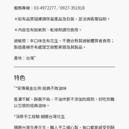
服務專線：03-4972277／0927-351918
＊如有品質疑慮請保留產品及包裝，並洽詢客服協助。
＊內容含有脫氧劑、乾燥劑請勿食用。
過敏原：本口味含有花生，不適合對其過敏體質者食用；
製造產線亦有處理芝麻堅果類及其製品。
產地：台灣"
特色
"*家傳黃金比例 經典不敗滋味
香濃不膩、酥脆不粘、不油炸更不添加防腐劑，好吃到難
以忘懷的經典滋味。
*深厚手工經驗 細選台灣花生
精選台灣生產花生，職人手工細心製，每口都能感受到酥