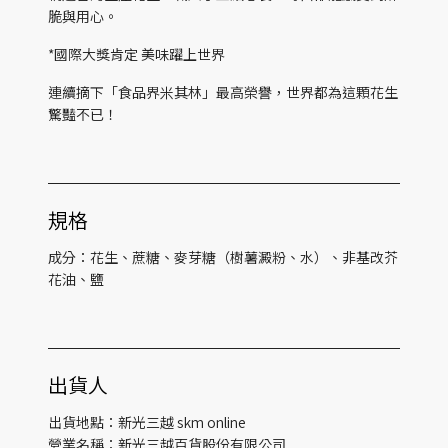
脆與用心。
*國際大獎肯定 美味躍上世界
連續摘下「食品界米其林」最高榮譽，世界都為這顆花生
驚豔不已！
規格
成分：花生、蔗糖、麥芽糖（樹薯澱粉、水）、非基改芥
花油、鹽
出貨人
出貨地點：新光三越 skm online
營業名稱：新光三越百貨股份有限公司