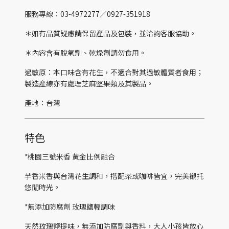
服務專線：03-4972277／0927-351918
＊如有品質疑慮請保留產品及包裝，並洽詢客服協助。
＊內容含有脫氧劑、乾燥劑請勿食用。
過敏原：本口味含有花生，不適合對其過敏體質者食用；
製造產線亦有處理芝麻堅果類及其製品。
產地：台灣
特色
*桃園三號米香 黃金比例融合
芋香米香與台灣花生調和，搭配茶或咖啡皆宜，完美襯托
悠閒時光。
*無添加防腐劑 玫瑰鹽輕調味
天然玫瑰鹽提味，無添加防腐劑與香料，大人小孩皆放心