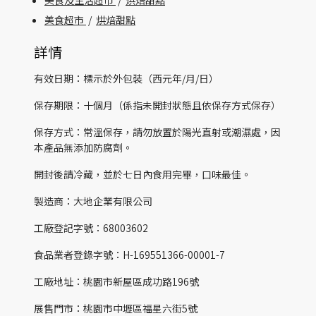
美食及生活超市
/
烘焙甜點
美食超市
/
烘焙甜點
詳情
有效日期：標示於外包裝（西元年/月/日）
保存期限：十個月（係指未開封狀態且依保存方式保存）
保存方式：常溫保存，請勿放置於陽光直射或潮濕處，因
本產品無添加防腐劑。
開封後請冷藏，並於七日內食用完畢，口味最佳。
製造商：大地企業有限公司
工廠登記字號：68003602
食品業者登錄字號：H-169551366-00001-7
工廠地址：桃園市新屋區成功路196號
展售門市：桃園市中壢區福星六街5號