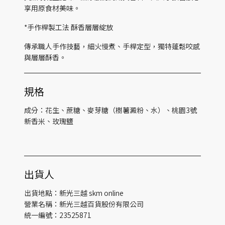
享用原食材美味。
*手作桿製工法 酥香層層綻放
傳承職人手作技藝，細火慢煮、手桿定型，獨特蓬鬆咬感
與層層酥香。
規格
成分：花生、蔗糖、麥芽糖（樹薯澱粉、水）、桃園3號
新香米、玫瑰鹽
出貨人
出貨地點：新光三越 skm online
營業名稱：新光三越百貨股份有限公司
統一編號：23525871