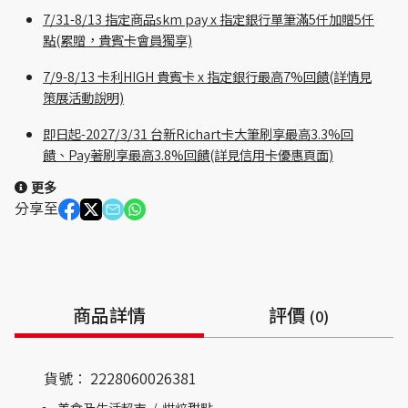
7/31-8/13 指定商品skm pay x 指定銀行單筆滿5仟加贈5仟
點(累贈，貴賓卡會員獨享)
7/9-8/13 卡利HIGH 貴賓卡 x 指定銀行最高7%回饋(詳情見
策展活動說明)
即日起-2027/3/31 台新Richart卡大筆刷享最高3.3%回
饋、Pay著刷享最高3.8%回饋(詳見信用卡優惠頁面)
更多
分享至
商品詳情
評價
(0)
貨號：
2228060026381