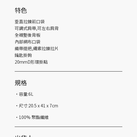
特色
垂直拉錬前口袋
可調式肩帶,可左右肩背
全襯墊後背板
內部網布口袋
織帶提把,繩索拉錬拉片
鑰匙掛鉤
20mmD形環掛點
規格
・容量:6L
・尺寸:20.5 x 41 x 7cm
・100% 聚酯纖維