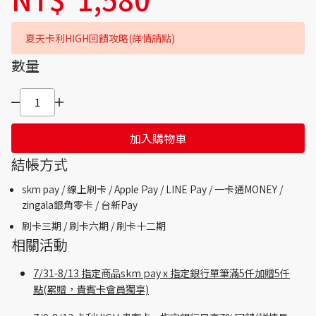
夏天卡利HIGH回饋攻略(詳情請點)
數量
加入購物車
結帳方式
skm pay /
線上刷卡 / Apple Pay /
LINE Pay / 一卡通MONEY /
zingala銀角零卡 /
台新Pay
刷卡三期 /
刷卡六期 /
刷卡十二期
相關活動
7/31-8/13 指定商品skm pay x 指定銀行單筆滿5仟加贈5仟
點(累贈，貴賓卡會員獨享)