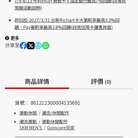
7/9-8/13 卡利HIGH 貴賓卡 x 指定銀行最高7%回饋(詳情見
策展活動說明)
即日起-2027/3/31 台新Richart卡大筆刷享最高3.3%回
饋、Pay著刷享最高3.8%回饋(詳見信用卡優惠頁面)
更多
分享至
商品詳情
評價
(0)
貨號：
861212300004135691
運動休閒
/
潮流/休閒配件
潮流運動
/
運動休閒配件
SKM MEN'S
/
Gorpcore玩家