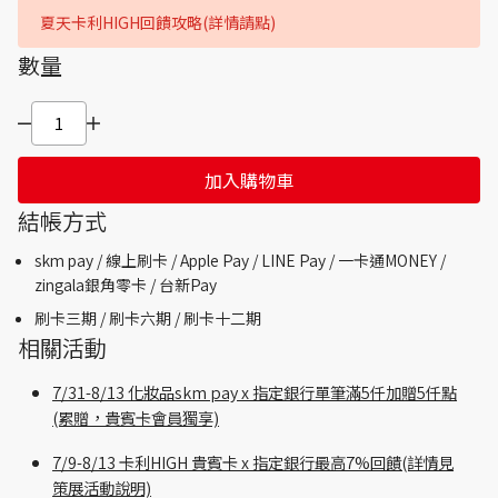
夏天卡利HIGH回饋攻略(詳情請點)
數量
加入購物車
結帳方式
skm pay /
線上刷卡 / Apple Pay /
LINE Pay / 一卡通MONEY /
zingala銀角零卡 /
台新Pay
刷卡三期 /
刷卡六期 /
刷卡十二期
相關活動
7/31-8/13 化妝品skm pay x 指定銀行單筆滿5仟加贈5仟點
(累贈，貴賓卡會員獨享)
7/9-8/13 卡利HIGH 貴賓卡 x 指定銀行最高7%回饋(詳情見
策展活動說明)