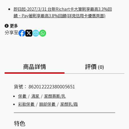
即日起-2027/3/31 台新Richart卡大筆刷享最高3.3%回
饋、Pay著刷享最高3.8%回饋(詳見信用卡優惠頁面)
更多
分享至
商品詳情
評價
(0)
貨號：
862012222380005651
保養
/
清潔
/
潔顏慕斯/乳
彩妝保養
/
臉部保養
/
潔顏乳/霜
特色