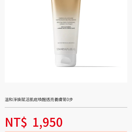
溫和淨煥賦活肌底喚醒透亮養膚第0步
NT$
1,950