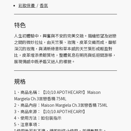
彩妝保養
/
香氛
特色
人生初體驗中，興奮與不安的完美交融。描繪慾望及迷戀
之間的微妙拉扯，由天竺葵、玫瑰、皮革交織而成，馥郁
深沉的玫瑰，與清新綠意和草本感的天竺葵形成輕盈對
比，皮革增添柔韌質地，整體氣息在明亮與低迴間游移，
展現情感中既矛盾又迷人的樣貌。
規格
1、商品名稱：【10/10 APOTHECARY】Maison
Margiela Ch.3苦戀香精 75ML
2、商品內容：Maison Margiela Ch.3苦戀香精 75ML
3、商品來源：【10/10 APOTHECARY】
4、使用方法：如包裝指示
5、注意事項：
* 使用後若有不適，請即刻停止使用，並請教醫生。