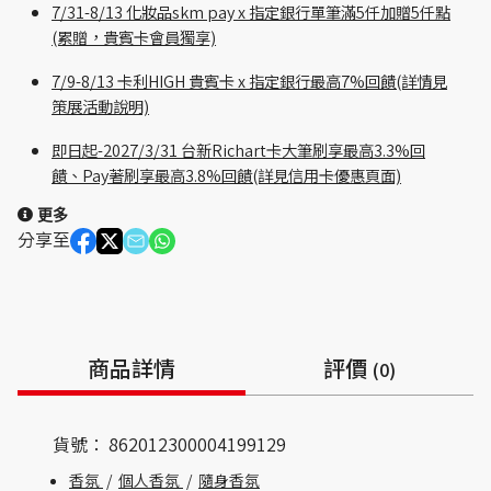
7/31-8/13 化妝品skm pay x 指定銀行單筆滿5仟加贈5仟點
(累贈，貴賓卡會員獨享)
7/9-8/13 卡利HIGH 貴賓卡 x 指定銀行最高7%回饋(詳情見
策展活動說明)
即日起-2027/3/31 台新Richart卡大筆刷享最高3.3%回
饋、Pay著刷享最高3.8%回饋(詳見信用卡優惠頁面)
更多
分享至
商品詳情
評價
(0)
貨號：
862012300004199129
香氛
/
個人香氛
/
隨身香氛