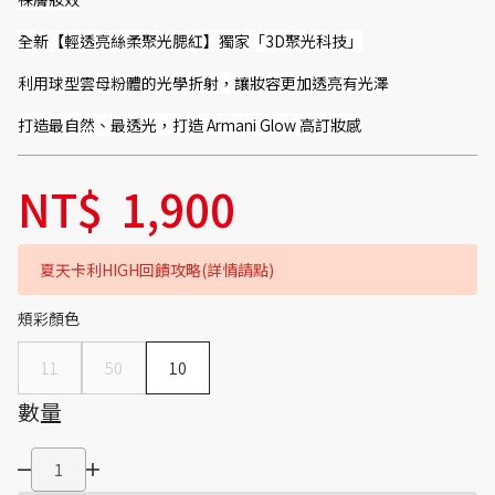
全新【輕透亮絲柔聚光腮紅】獨家「3D聚光科技」
利用球型雲母粉體的光學折射，讓妝容更加透亮有光澤
打造最自然、最透光，打造 Armani Glow 高訂妝感
NT$
1,900
夏天卡利HIGH回饋攻略(詳情請點)
頰彩顏色
11
50
10
數量