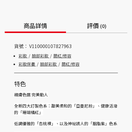
商品詳情
評價
(0)
貨號：
V110000107827963
彩妝
/
臉部彩妝
/
腮紅/修容
彩妝保養
/
臉部彩妝
/
腮紅/修容
特色
襯膚色選 完美動人
全新四大訂製色系：甜美柔和的「亞曼尼粉」、健康活潑
的「珊瑚橘紅」
低調優雅的「杏桃裸」、以及神祕誘人的「胭脂紫」色系