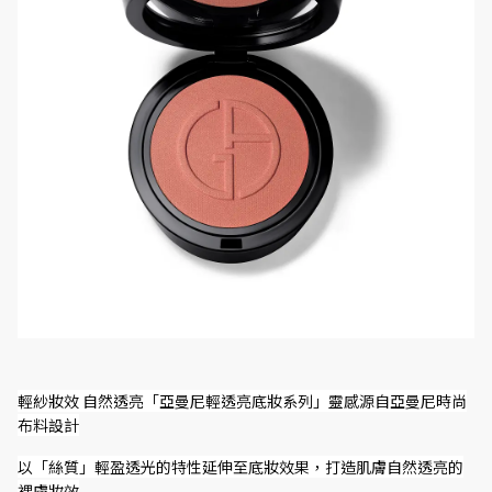
輕紗妝效 自然透亮「亞曼尼輕透亮底妝系列」靈感源自亞曼尼時尚
布料設計
以「絲質」輕盈透光的特性延伸至底妝效果，打造肌膚自然透亮的
裸膚妝效