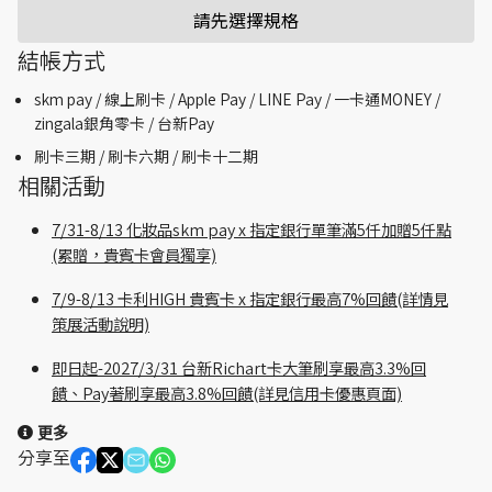
請先選擇規格
結帳方式
skm pay /
線上刷卡 / Apple Pay /
LINE Pay / 一卡通MONEY /
zingala銀角零卡 /
台新Pay
刷卡三期 /
刷卡六期 /
刷卡十二期
相關活動
7/31-8/13 化妝品skm pay x 指定銀行單筆滿5仟加贈5仟點
(累贈，貴賓卡會員獨享)
7/9-8/13 卡利HIGH 貴賓卡 x 指定銀行最高7%回饋(詳情見
策展活動說明)
即日起-2027/3/31 台新Richart卡大筆刷享最高3.3%回
饋、Pay著刷享最高3.8%回饋(詳見信用卡優惠頁面)
更多
分享至