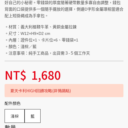
好自己的小秘密。零錢袋的厚度隨著硬幣數量多寡自由調整，錢包
背面的口袋提供多一個隨手擺放的選擇，側邊D字形金屬環相當適合
配上短掛繩成為手拿包。
。材質：義大利植鞣牛革、黃銅金屬拉鍊
。尺寸：W12×H9×D2 cm
。內層：證件位×1、卡片位×6、零錢袋×1
。顏色：淺棕／藍
。注意事項：純手工商品，出貨需３-５個工作天
NT$
1,680
夏天卡利HIGH回饋攻略(詳情請點)
配件顏色
淺棕
藍
數量