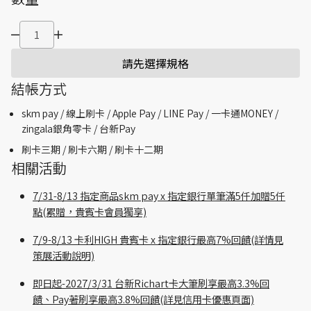
請先選擇規格
結帳方式
skm pay /
線上刷卡 / Apple Pay /
LINE Pay / 一卡通MONEY /
zingala銀角零卡 /
台新Pay
刷卡三期 /
刷卡六期 /
刷卡十二期
相關活動
7/31-8/13 指定商品skm pay x 指定銀行單筆滿5仟加贈5仟
點(累贈，貴賓卡會員獨享)
7/9-8/13 卡利HIGH 貴賓卡 x 指定銀行最高7%回饋(詳情見
策展活動說明)
即日起-2027/3/31 台新Richart卡大筆刷享最高3.3%回
饋、Pay著刷享最高3.8%回饋(詳見信用卡優惠頁面)