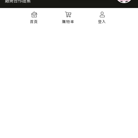
廠商合作提案
常見問題
首頁
購物車
登入
如何註冊
購物須知
出貨運送
退貨須知
電子發票
瞭解更多
購物須知
防詐騙提醒
服務條款
隱私權政策