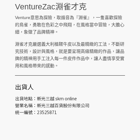
VentureZac淵雀才克
Venture意思為探險，取諧音為『淵雀』，一隻喜歡探險
的鳥雀，勇敢在色彩之中飛翔，在風格當中冒險，大膽心
細，象徵了品牌精神。
淵雀才克嚴選義大利植鞣牛皮以及最精緻的工法，不斷研
究技術，設計與風格，就是要呈現高級精緻的作品，讓品
牌的精神用手工注入每一件皮件作品中，讓人盡情享受實
用和風格帶來的感動。
出貨人
出貨地點：新光三越 skm online
營業名稱：新光三越百貨股份有限公司
統一編號：23525871