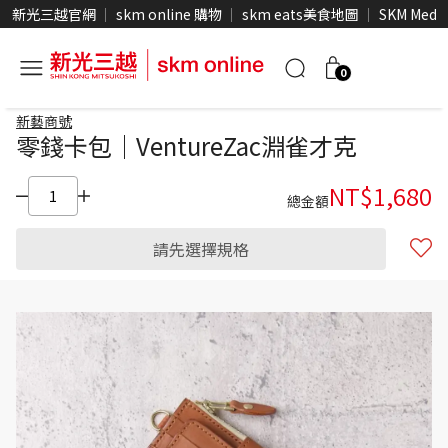
新光三越官網
skm online 購物
skm eats美食地圖
SKM Medi
0
新藝商號
零錢卡包｜VentureZac淵雀才克
NT$
1,680
總金額
請先選擇規格