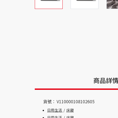
商品詳
貨號：
V110000108102605
日用生活
/
床寢
日用生活
/
床寢