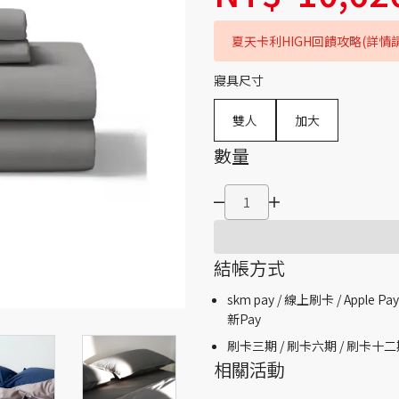
夏天卡利HIGH回饋攻略(詳情
寢具尺寸
雙人
加大
數量
結帳方式
skm pay /
線上刷卡 / Apple Pay
新Pay
刷卡三期 /
刷卡六期 /
刷卡十二
相關活動