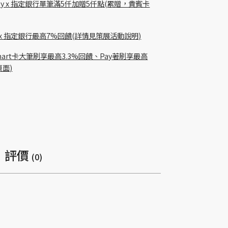
m pay x 指定銀行單筆滿5仟加贈5仟點(累贈，貴賓卡
貴賓卡 x 指定銀行最高7%回饋(詳情見策展活動說明)
Richart卡大筆刷享最高3.3%回饋、Pay著刷享最高
頁面)
評價
(0)