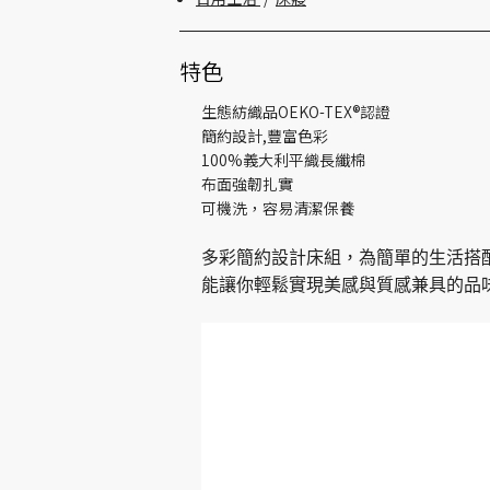
特色
生態紡織品OEKO-TEX®認證
簡約設計,豐富色彩
100%義大利平織長纖棉
布面強韌扎實
可機洗，容易清潔保養
多彩簡約設計床組
，
為簡單的生活搭
能讓你輕鬆實現美感與質感兼具的品