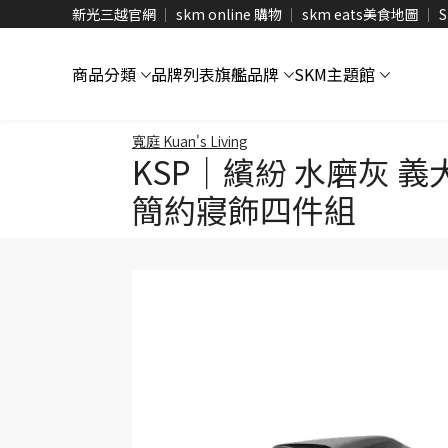
新光三越官網
skm online 購物
skm eats美食地圖
S
商品分類
品牌列表
旗艦品牌
SKM主題館
寬庭 Kuan's Living
KSP｜繽紛 水磨灰 
簡約寢飾四件組