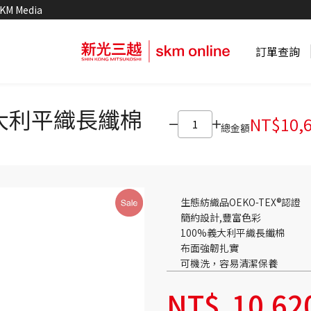
KM Media
訂單查詢
義大利平織長纖棉
NT$
10,
總金額
生態紡織品OEKO-TEX®認證
簡約設計,豐富色彩
100%義大利平織長纖棉
布面強韌扎實
可機洗，容易清潔保養
NT$
10,62