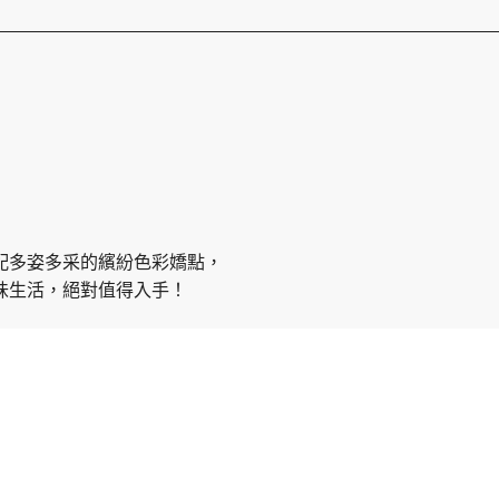
配多姿多采的繽紛色彩嬌點
，
味生活，絕對值得入手！