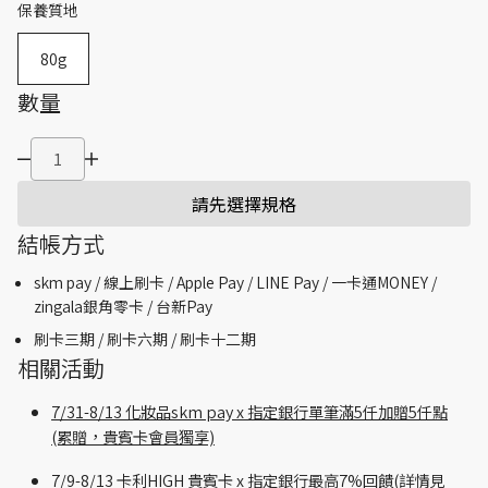
保養質地
80g
數量
請先選擇規格
結帳方式
skm pay /
線上刷卡 / Apple Pay /
LINE Pay / 一卡通MONEY /
zingala銀角零卡 /
台新Pay
刷卡三期 /
刷卡六期 /
刷卡十二期
相關活動
7/31-8/13 化妝品skm pay x 指定銀行單筆滿5仟加贈5仟點
(累贈，貴賓卡會員獨享)
7/9-8/13 卡利HIGH 貴賓卡 x 指定銀行最高7%回饋(詳情見