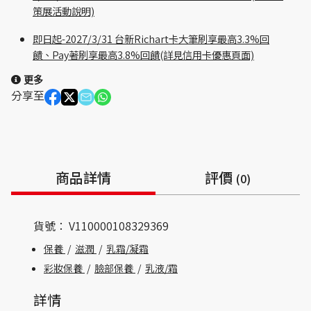
策展活動說明)
即日起-2027/3/31 台新Richart卡大筆刷享最高3.3%回
饋、Pay著刷享最高3.8%回饋(詳見信用卡優惠頁面)
更多
分享至
商品詳情
評價
(0)
貨號：
V110000108329369
保養
/
滋潤
/
乳霜/凝霜
彩妝保養
/
臉部保養
/
乳液/霜
詳情