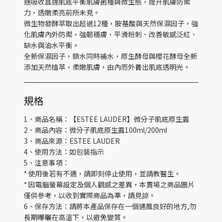
速吸收直達肌底平衡肌膚菌種與微生態，提升肌膚防禦
力，透嫩柔亮前所未見。
微生物發酵萃取出超過12種，胺基酸與天然保濕因子，強
化肌膚內外防禦，強韌穩膚，平滑粉刺、改善敏感泛紅、
缺水與油水平衡。
全新保濕因子，鎖水同時補水，原生酵母與櫻花酵母全新
添加天然植萃，柔嫩肌膚，由內而外養出肌底透明光。
規格
1、商品名稱：【ESTEE LAUDER】微分子肌底原生露
2、商品內容：微分子肌底原生露100ml/200ml
3、商品來源：ESTEE LAUDER
4、使用方法：如包裝指示
5、注意事項：
* 使用後若有不適，請即刻停止使用，並請教醫生。
* 因電腦螢幕設定及個人觀感之差異，本賣場之商品圖片
僅供參考，以收到實際商品為準，請見諒。
6、保存方法：請將本產品保存在一個通風良好的地方,勿
長期曝曬在高溫下，以避免變質。