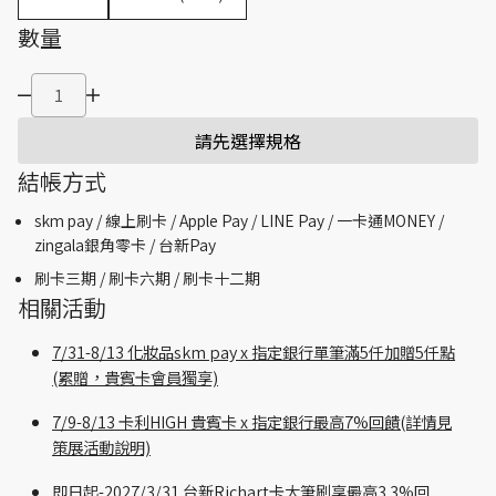
數量
請先選擇規格
結帳方式
skm pay /
線上刷卡 / Apple Pay /
LINE Pay / 一卡通MONEY /
zingala銀角零卡 /
台新Pay
刷卡三期 /
刷卡六期 /
刷卡十二期
相關活動
7/31-8/13 化妝品skm pay x 指定銀行單筆滿5仟加贈5仟點
(累贈，貴賓卡會員獨享)
7/9-8/13 卡利HIGH 貴賓卡 x 指定銀行最高7%回饋(詳情見
策展活動說明)
即日起-2027/3/31 台新Richart卡大筆刷享最高3.3%回