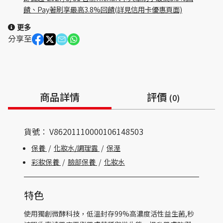
饋、Pay著刷享最高3.8%回饋(詳見信用卡優惠頁面)
更多
分享至
商品詳情
評價
(0)
貨號：
V86201110000106148503
保養
/
化妝水/調理露
/
保溼
彩妝保養
/
臉部保養
/
化妝水
特色
使用獨創微酵科技，低溫封存99%高濃度活性益生菌,秒