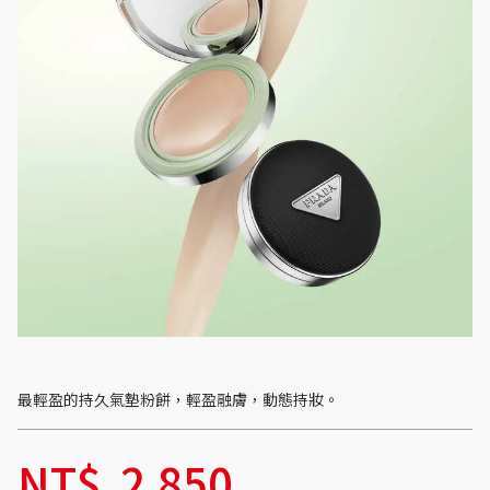
最輕盈的持久氣墊粉餅，輕盈融膚，動態持妝。
NT$
2,850