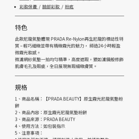
彩妝保養
/
臉部彩妝
/
粉底
特色
此款尼龍氣墊體現 PRADA Re-Nylon再生尼龍的標誌性特
質 – 輕巧細緻並帶有精緻霧光的魅力， 締造24小時輕盈
微霧光妝感。
微濾網紗氣墊一拍均勻精準，高度遮瑕，猶如濾鏡般修飾
肌膚毛孔及瑕疵，全日展現無瑕細緻膚質。​
規格
1、商品名稱：【PRADA BEAUTY】原生霧光尼龍氣墊粉
餅
2、商品內容：原生霧光尼龍氣墊粉餅
3、商品來源：PRADA BEAUTY
4、使用方法：如包裝指示
5、注意事項：