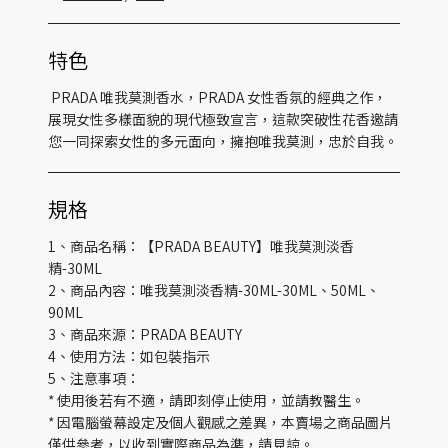
特色
PRADA 唯我莫測香水，PRADA 女性香氛的經典之作，
展現女性多樣面貌的現代極致宣言，這款突破性花香邀請
您一同探索女性的多元面向，擁抱唯我莫測，忠於自我。
規格
1、商品名稱：【PRADA BEAUTY】唯我莫測淡香
精-30ML
2、商品內容：唯我莫測淡香精-30ML-30ML、50ML、
90ML
3、商品來源：PRADA BEAUTY
4、使用方法：如包裝指示
5、注意事項：
* 使用後若有不適，請即刻停止使用，並請教醫生。
* 因電腦螢幕設定及個人觀感之差異，本賣場之商品圖片
僅供參考，以收到實際商品為準，請見諒。