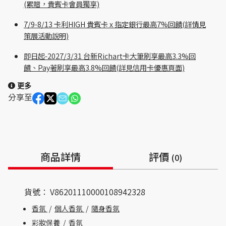
(累贈，貴賓卡會員獨享)
7/9-8/13 卡利HIGH 貴賓卡 x 指定銀行最高7%回饋(詳情見
策展活動說明)
即日起-2027/3/31 台新Richart卡大筆刷享最高3.3%回
饋、Pay著刷享最高3.8%回饋(詳見信用卡優惠頁面)
更多
分享至
商品詳情
評價
(0)
貨號：
V86201110000108942328
香氛
/
個人香氛
/
隨身香氛
彩妝保養
/
香氛