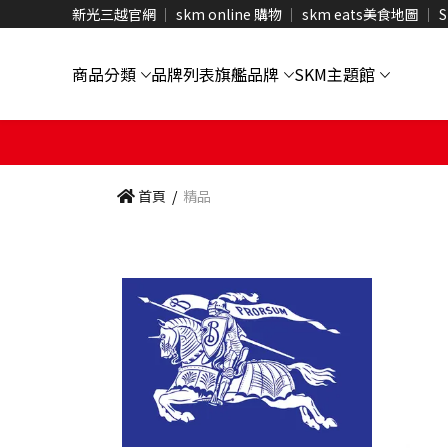
新光三越官網
skm online 購物
skm eats美食地圖
S
商品分類
品牌列表
旗艦品牌
SKM主題館
首頁
/
精品