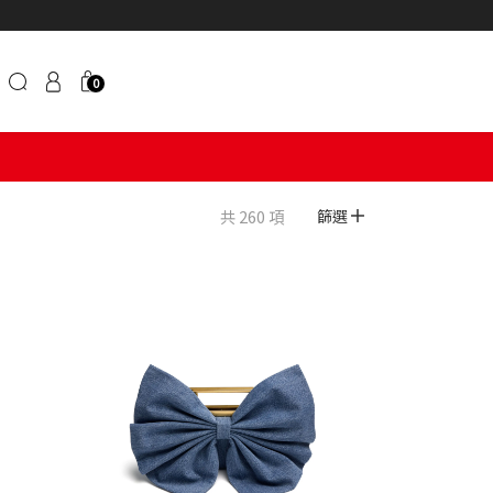
0
共 260 項
篩選