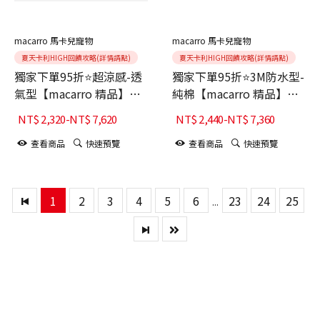
macarro 馬卡兒寵物
macarro 馬卡兒寵物
夏天卡利HIGH回饋攻略(詳情請點)
夏天卡利HIGH回饋攻略(詳情請點)
獨家下單95折⭐超涼感-透
獨家下單95折⭐3M防水型-
氣型【macarro 精品】
純棉【macarro 精品】
LATEX乳膠床-鼠尾草綠
LATEX乳膠床-Elephant
NT$
2,320
-
NT$
7,620
NT$
2,440
-
NT$
7,360
Gray大象灰
查看商品
快速預覽
查看商品
快速預覽
1
2
3
4
5
6
23
24
25
...