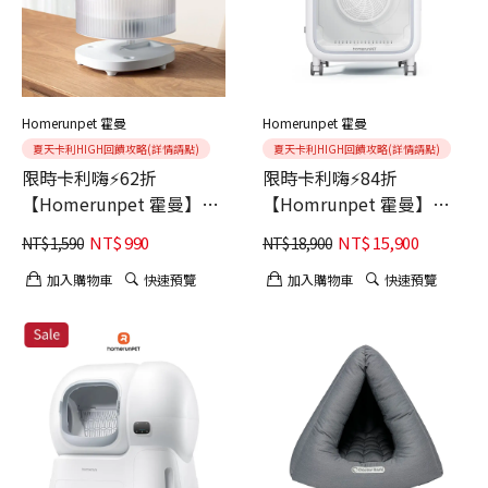
Homerunpet 霍曼
Homerunpet 霍曼
夏天卡利HIGH回饋攻略(詳情請點)
夏天卡利HIGH回饋攻略(詳情請點)
限時卡利嗨⚡62折
限時卡利嗨⚡84折
【Homerunpet 霍曼】寵
【Homrunpet 霍曼】寵
物飲水機Lite 2L 大容量
物烘乾箱Pro 80L
NT$
990
NT$
15,900
NT$
1,590
NT$
18,900
(水電分離設計)
加入購物車
快速預覽
加入購物車
快速預覽