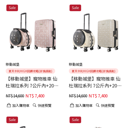
ok)
移動城堡
移動城堡
夏天卡利HIGH回饋攻略(詳情請點)
夏天卡利HIGH回饋攻略(詳情請點)
【移動城堡】寵物推車 仙
【移動城堡】寵物推車 仙
杜瑞拉系列 7公斤內+20吋
杜瑞拉系列 7公斤內+20吋
百夫長登機箱聯名款【大
百夫長登機箱聯名款【中
NT$
7,400
NT$
7,400
NT$
14,600
NT$
14,600
馬士革玫瑰金】(寵物外出
世紀古堡杏棕】(寵物外出
質感美型 省力好推 交通運
質感美型 省力好推 交通運
加入購物車
快速預覽
加入購物車
快速預覽
輸ok)
輸ok)