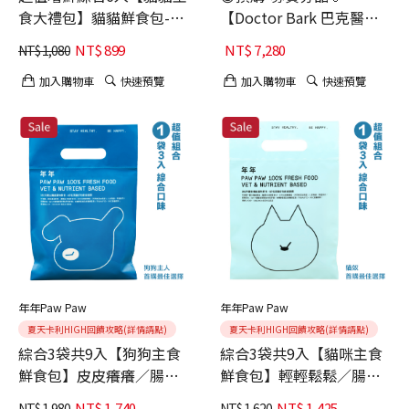
食大禮包】貓貓鮮食包-輕
【Doctor Bark 巴克醫
輕鬆鬆+免免強強
生】肉粽貓窩｜貓寵物床-
NT$
899
NT$
7,280
NT$
1,080
大地棕
加入購物車
快速預覽
加入購物車
快速預覽
年年Paw Paw
年年Paw Paw
夏天卡利HIGH回饋攻略(詳情請點)
夏天卡利HIGH回饋攻略(詳情請點)
綜合3袋共9入【狗狗主食
綜合3袋共9入【貓咪主食
鮮食包】皮皮癢癢／腸腸
鮮食包】輕輕鬆鬆／腸腸
久久／免免強強
久久／免免強強
NT$
1,740
NT$
1,425
NT$
1,980
NT$
1,620