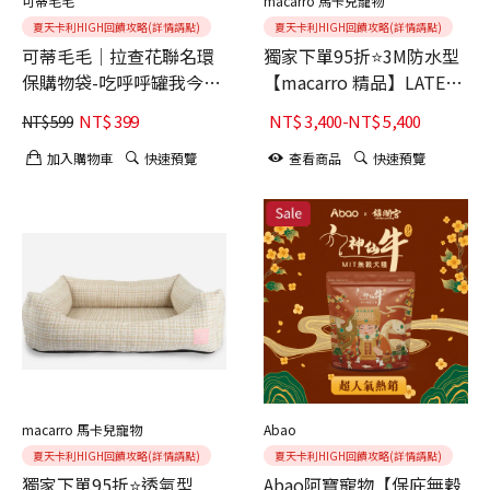
可蒂毛毛
macarro 馬卡兒寵物
夏天卡利HIGH回饋攻略(詳情請點)
夏天卡利HIGH回饋攻略(詳情請點)
可蒂毛毛│拉查花聯名環
獨家下單95折⭐3M防水型
保購物袋-吃呼呼罐我今天
【macarro 精品】LATEX
正正的
乳膠床-Bisou Bisou聯名
NT$
399
NT$
3,400
-
NT$
5,400
NT$
599
款 雪尼爾布料
加入購物車
快速預覽
查看商品
快速預覽
macarro 馬卡兒寵物
Abao
夏天卡利HIGH回饋攻略(詳情請點)
夏天卡利HIGH回饋攻略(詳情請點)
獨家下單95折⭐透氣型
Abao阿寶寵物【保庇無穀