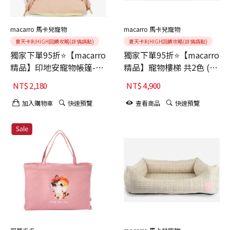
macarro 馬卡兒寵物
macarro 馬卡兒寵物
夏天卡利HIGH回饋攻略(詳情請點)
夏天卡利HIGH回饋攻略(詳情請點)
獨家下單95折⭐【macarro
獨家下單95折⭐【macarro
精品】印地安寵物帳篷-
精品】寵物樓梯 共2色 (耐
Strawberry Milk Shake草
抓、防潑水、抗污、不沾
NT$
2,180
NT$
4,900
莓奶昔
毛)/關節照顧
加入購物車
快速預覽
查看商品
快速預覽