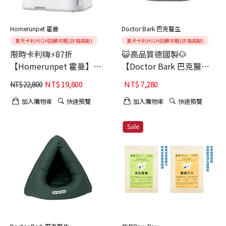
Homerunpet 霍曼
Doctor Bark 巴克醫生
夏天卡利HIGH回饋攻略(詳情請點)
夏天卡利HIGH回饋攻略(詳情請點)
限時卡利嗨⚡87折
😺高品質德國製🐶
【Homerunpet 霍曼】寵
【Doctor Bark 巴克醫
物自動貓砂機 CS106
生】肉粽貓窩｜貓寵物床-
NT$
19,800
NT$
7,280
NT$
22,800
(106L超大內艙/自動補砂)
海鷗灰
加入購物車
快速預覽
加入購物車
快速預覽