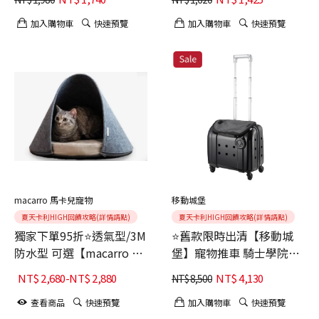
加入購物車
快速預覽
加入購物車
快速預覽
macarro 馬卡兒寵物
移動城堡
夏天卡利HIGH回饋攻略(詳情請點)
夏天卡利HIGH回饋攻略(詳情請點)
獨家下單95折⭐透氣型/3M
⭐舊款限時出清【移動城
防水型 可選【macarro 精
堡】寵物推車 騎士學院系
品】寵物毛氈圓弧型
列 黑 5公斤內 (寵物外出
NT$
2,680
-
NT$
2,880
NT$
4,130
NT$
8,500
LATEX乳膠睡窩
質感美型 省力好推 交通運
輸ok)
查看商品
快速預覽
加入購物車
快速預覽