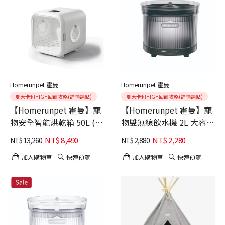
Homerunpet 霍曼
Homerunpet 霍曼
夏天卡利HIGH回饋攻略(詳情請點)
夏天卡利HIGH回饋攻略(詳情請點)
【Homerunpet 霍曼】寵
【Homerunpet 霍曼】寵
物安全智能烘乾箱 50L (烘
物雙無線飲水機 2L 大容量
乾零死角/創新緩風技術/
玄影黑 180°廣角
NT$
8,490
NT$
2,280
NT$
13,260
NT$
2,880
風感更柔和)
(7800mAH超大容量電池)
加入購物車
快速預覽
加入購物車
快速預覽