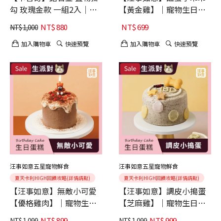
勾 玫瑰金款 一組2入｜推
【黃金雞】｜寵物生日蛋
車掛勾｜配件
糕/年節送給毛孩最佳選
NT$
880
NT$
699
NT$
1,000
擇/犬貓適用
加入購物車
快速預覽
加入購物車
快速預覽
汪事如意五星寵物鮮食
汪事如意五星寵物鮮食
夏天卡利HIGH回饋攻略(詳情請點)
夏天卡利HIGH回饋攻略(詳情請點)
【汪事如意】無敵小可愛
【汪事如意】調皮小搗蛋
【優格雞肉】｜寵物生日
【芝麻雞】｜寵物生日蛋
蛋糕/年節送給毛孩最佳選
糕/年節送給毛孩最佳選
NT$
899
NT$
999
NT$
1,099
NT$
1,099