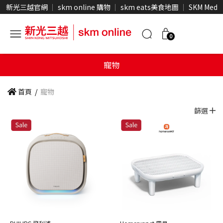
新光三越官網
skm online 購物
skm eats美食地圖
SKM Medi
0
寵物
首頁
/
寵物
篩選