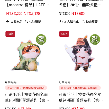
【macarro 精品】LATEX
犬糧】神仙牛無穀犬糧
乳膠床-Bisou Bisou聯名
1.5kg
NT$
3,220
-
NT$
5,120
NT$
680
NT$
800
款 雪尼爾布料
查看商品
快速預覽
加入購物車
快速預覽
可蒂毛毛
可蒂毛毛
夏天卡利HIGH回饋攻略(詳情請點)
夏天卡利HIGH回饋攻略(詳情請點)
可蒂毛毛│拉查花聯名貓
可蒂毛毛│拉查花聯名貓
草包-摳斯噗類系列【第1
草包-摳斯噗類系列【第1
彈】花花龍
彈】長靴拉
NT$
380
NT$
380
NT$
420
NT$
420