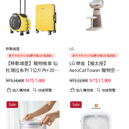
移動城堡
LG
夏天卡利HIGH回饋攻略(詳情請點)
夏天卡利HIGH回饋攻略(詳情請點)
【移動城堡】寵物推車 仙
LG 樂金【喵太座】
杜瑞拉系列 7公斤內+20吋
AeroCatTower 寵物空氣
百夫長登機箱聯名款【哥
清淨機 (智慧加熱貓窩/寵
NT$
7,400
NT$
17,900
NT$
14,600
NT$
23,900
本哈根小屋黃】(寵物外出
物秤/AS251CBZ0)
質感美型 省力好推 交通運
加入購物車
快速預覽
加入購物車
快速預覽
輸ok)