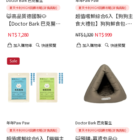
Doctor Bark 巴克醫生
年年Paw Paw
夏天卡利HIGH回饋攻略(詳情請點)
夏天卡利HIGH回饋攻略(詳情請點)
😺高品質德國製🐶
超值嚐鮮綜合6入【狗狗主
【Doctor Bark 巴克醫
食大禮包】狗狗鮮食包-皮
生】肉粽貓窩｜貓寵物床-
皮癢癢+腸腸久久
NT$
7,280
NT$
999
NT$
1,320
森林綠
加入購物車
快速預覽
加入購物車
快速預覽
年年Paw Paw
Doctor Bark 巴克醫生
夏天卡利HIGH回饋攻略(詳情請點)
夏天卡利HIGH回饋攻略(詳情請點)
超值嚐鮮綜合6入【貓貓主
😺預購-募資夯品🐶