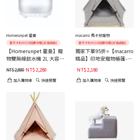
Homerunpet 霍曼
macarro 馬卡兒寵物
夏天卡利HIGH回饋攻略(詳情請點)
夏天卡利HIGH回饋攻略(詳情請點)
【Homerunpet 霍曼】寵
獨家下單95折⭐【macarro
物雙無線飲水機 2L 大容量
精品】印地安寵物帳篷-
雲霧白 180°廣角
Hush Gray靜謐灰
NT$
2,280
NT$
2,180
NT$
2,880
(7800mAH超大容量電池)
加入購物車
快速預覽
加入購物車
快速預覽