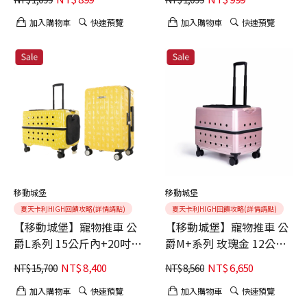
擇/犬貓適用
擇/犬貓適用
加入購物車
快速預覽
加入購物車
快速預覽
移動城堡
移動城堡
夏天卡利HIGH回饋攻略(詳情請點)
夏天卡利HIGH回饋攻略(詳情請點)
【移動城堡】寵物推車 公
【移動城堡】寵物推車 公
爵L系列 15公斤內+20吋百
爵M+系列 玫瑰金 12公斤
夫長登機箱聯名款【哥本
內 (寵物外出 質感美型 省
NT$
8,400
NT$
6,650
NT$
15,700
NT$
8,560
哈根小屋黃】(寵物外出 質
力好推 交通運輸ok)
感美型 省力好推 交通運輸
加入購物車
快速預覽
加入購物車
快速預覽