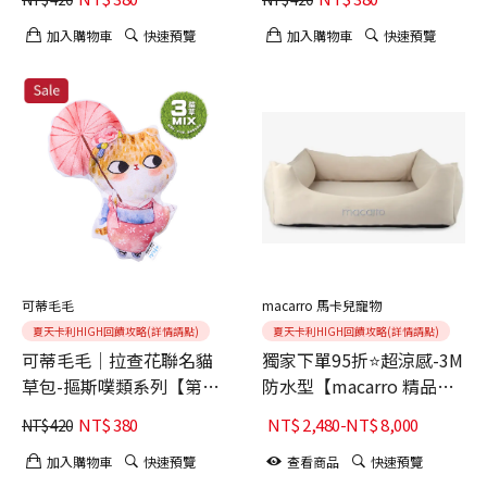
加入購物車
快速預覽
加入購物車
快速預覽
可蒂毛毛
macarro 馬卡兒寵物
夏天卡利HIGH回饋攻略(詳情請點)
夏天卡利HIGH回饋攻略(詳情請點)
可蒂毛毛│拉查花聯名貓
獨家下單95折⭐超涼感-3M
草包-摳斯噗類系列【第1
防水型【macarro 精品】
彈】櫻花凹
LATEX乳膠床-卡其
NT$
380
NT$
2,480
-
NT$
8,000
NT$
420
加入購物車
快速預覽
查看商品
快速預覽