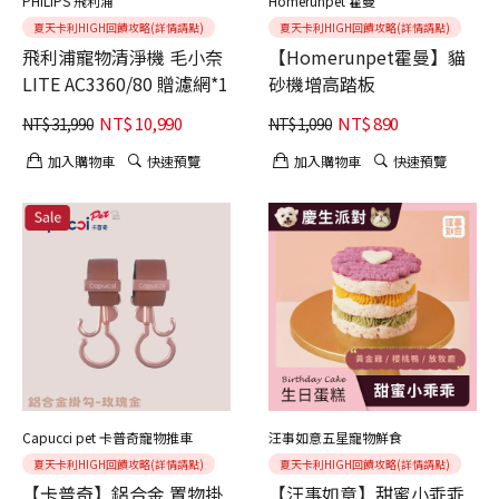
PHILIPS 飛利浦
Homerunpet 霍曼
夏天卡利HIGH回饋攻略(詳情請點)
夏天卡利HIGH回饋攻略(詳情請點)
飛利浦寵物清淨機 毛小奈
【Homerunpet霍曼】貓
LITE AC3360/80 贈濾網*1
砂機增高踏板
NT$
10,990
NT$
890
NT$
31,990
NT$
1,090
加入購物車
快速預覽
加入購物車
快速預覽
Capucci pet 卡普奇寵物推車
汪事如意五星寵物鮮食
夏天卡利HIGH回饋攻略(詳情請點)
夏天卡利HIGH回饋攻略(詳情請點)
【卡普奇】鋁合金 置物掛
【汪事如意】甜蜜小乖乖