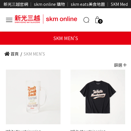
新光三越官網
skm online 購物
skm eats美食地圖
SKM Medi
0
SKM MEN'S
首頁
/
SKM MEN'S
篩選